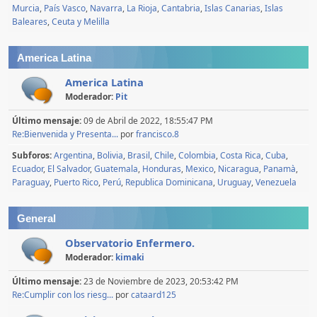
Murcia
País Vasco
Navarra
La Rioja
Cantabria
Islas Canarias
Islas
Baleares
Ceuta y Melilla
America Latina
America Latina
Moderador:
Pit
Último mensaje:
09 de Abril de 2022, 18:55:47 PM
Re:Bienvenida y Presenta...
por
francisco.8
Subforos
Argentina
Bolivia
Brasil
Chile
Colombia
Costa Rica
Cuba
Ecuador
El Salvador
Guatemala
Honduras
Mexico
Nicaragua
Panamà
Paraguay
Puerto Rico
Perú
Republica Dominicana
Uruguay
Venezuela
General
Observatorio Enfermero.
Moderador:
kimaki
Último mensaje:
23 de Noviembre de 2023, 20:53:42 PM
Re:Cumplir con los riesg...
por
cataard125