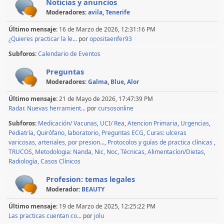
Noticias y anuncios
Moderadores:
avila
,
Tenerife
Último mensaje:
16 de Marzo de 2026, 12:31:16 PM
¿Quieres practicar la le...
por
opositaenfer93
Subforos
Calendario de Eventos
Preguntas
Moderadores:
Galma
,
Blue
,
Alor
Último mensaje:
21 de Mayo de 2026, 17:47:39 PM
Radar. Nuevas herramient...
por
cursosonline
Subforos
Medicación/ Vacunas
UCI/ Rea
Atencion Primaria
Urgencias
Pediatría
Quirófano
laboratorio
Preguntas ECG
Curas: ulceras
varicosas, arteriales, por presion...
Protocolos y guías de practica clínicas
TRUCOS
Metodologia: Nanda, Nic, Noc
Técnicas
Alimentacíon/Dietas
Radiología
Casos Clínicos
Profesion: temas legales
Moderador:
BEAUTY
Último mensaje:
19 de Marzo de 2025, 12:25:22 PM
Las practicas cuentan co...
por
jolu