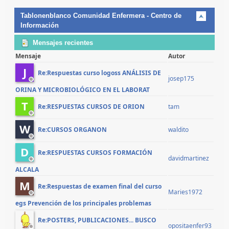
Tablonenblanco Comunidad Enfermera - Centro de
Información
Mensajes recientes
Mensaje
Autor
J
Re:Respuestas curso logoss ANÁLISIS DE
josep175
ORINA Y MICROBIOLÓGICO EN EL LABORAT
T
tam
Re:RESPUESTAS CURSOS DE ORION
W
waldito
Re:CURSOS ORGANON
D
Re:RESPUESTAS CURSOS FORMACIÓN
davidmartinez
ALCALA
M
Re:Respuestas de examen final del curso
Maries1972
egs Prevención de los principales problemas
Re:POSTERS, PUBLICACIONES... BUSCO
opositaenfer93