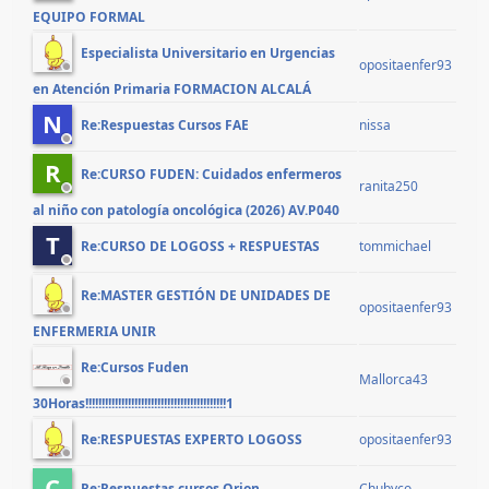
EQUIPO FORMAL
Especialista Universitario en Urgencias
opositaenfer93
en Atención Primaria FORMACION ALCALÁ
N
nissa
Re:Respuestas Cursos FAE
R
Re:CURSO FUDEN: Cuidados enfermeros
ranita250
al niño con patología oncológica (2026) AV.P040
T
tommichael
Re:CURSO DE LOGOSS + RESPUESTAS
Re:MASTER GESTIÓN DE UNIDADES DE
opositaenfer93
ENFERMERIA UNIR
Re:Cursos Fuden
Mallorca43
30Horas!!!!!!!!!!!!!!!!!!!!!!!!!!!!!!!!!!!!!!!!!!!1
opositaenfer93
Re:RESPUESTAS EXPERTO LOGOSS
C
Chubyco