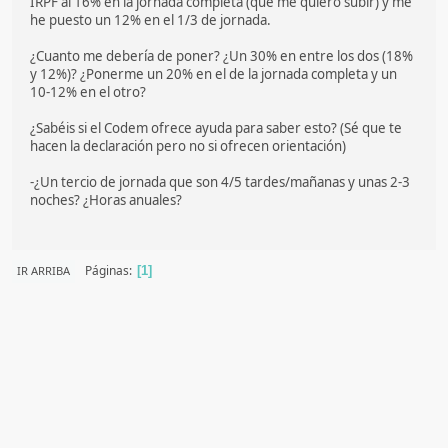
IRPF al 16% en la jornada completa (que me quiero subir) y me
he puesto un 12% en el 1/3 de jornada.
¿Cuanto me debería de poner? ¿Un 30% en entre los dos (18%
y 12%)? ¿Ponerme un 20% en el de la jornada completa y un
10-12% en el otro?
¿Sabéis si el Codem ofrece ayuda para saber esto? (Sé que te
hacen la declaración pero no si ofrecen orientación)
-¿Un tercio de jornada que son 4/5 tardes/mañanas y unas 2-3
noches? ¿Horas anuales?
Páginas
IR ARRIBA
1