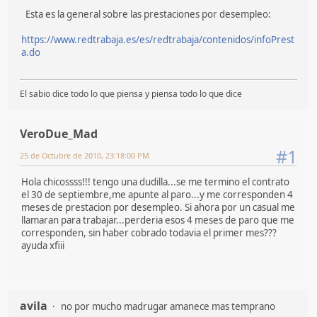
Esta es la general sobre las prestaciones por desempleo:
https://www.redtrabaja.es/es/redtrabaja/contenidos/infoPrest
a.do
El sabio dice todo lo que piensa y piensa todo lo que dice
VeroDue_Mad
#1
25 de Octubre de 2010, 23:18:00 PM
Hola chicossss!!! tengo una dudilla...se me termino el contrato
el 30 de septiembre,me apunte al paro...y me corresponden 4
meses de prestacion por desempleo. Si ahora por un casual me
llamaran para trabajar...perderia esos 4 meses de paro que me
corresponden, sin haber cobrado todavia el primer mes???
ayuda xfiii
avila
no por mucho madrugar amanece mas temprano