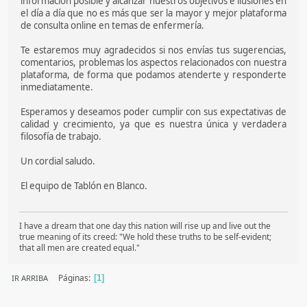
información posible y alcanzar nuestros objetivos e ilusiones en
el día a día que no es más que ser la mayor y mejor plataforma
de consulta online en temas de enfermería.
Te estaremos muy agradecidos si nos envías tus sugerencias,
comentarios, problemas los aspectos relacionados con nuestra
plataforma, de forma que podamos atenderte y responderte
inmediatamente.
Esperamos y deseamos poder cumplir con sus expectativas de
calidad y crecimiento, ya que es nuestra única y verdadera
filosofía de trabajo.
Un cordial saludo.
El equipo de Tablón en Blanco.
I have a dream that one day this nation will rise up and live out the
true meaning of its creed: "We hold these truths to be self-evident;
that all men are created equal."
Páginas
IR ARRIBA
1