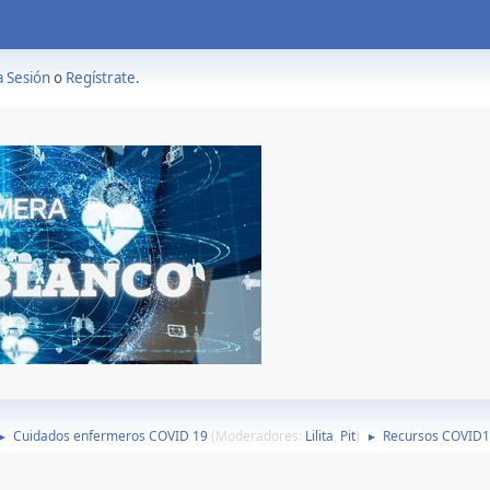
a Sesión
o
Regístrate
.
Cuidados enfermeros COVID 19
(Moderadores:
Lilita
,
Pit
)
Recursos COVID
►
►