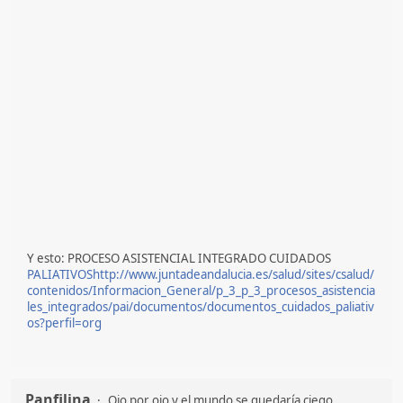
Y esto: PROCESO ASISTENCIAL INTEGRADO CUIDADOS
PALIATIVOShttp://www.juntadeandalucia.es/salud/sites/csalud/
contenidos/Informacion_General/p_3_p_3_procesos_asistencia
les_integrados/pai/documentos/documentos_cuidados_paliativ
os?perfil=org
Panfilina
Ojo por ojo y el mundo se quedaría ciego.