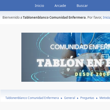
Inicio
Arcade
Buscar
Bienvenido a
Tablonenblanco Comunidad Enfermera
. Por favor,
Inici
Tablonenblanco Comunidad Enfermera
General
Preguntas
Metodol
►
►
►