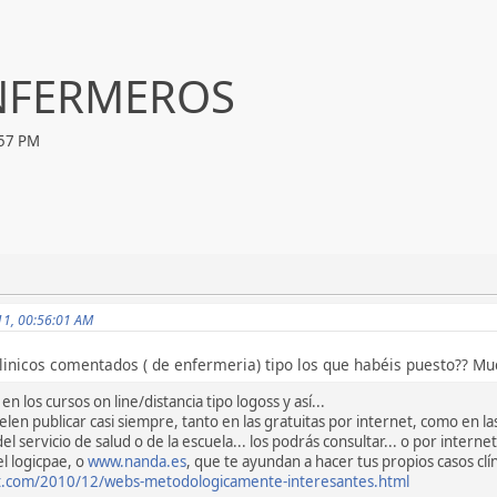
ENFERMEROS
:57 PM
011, 00:56:01 AM
clinicos comentados ( de enfermeria) tipo los que habéis puesto?? M
en los cursos on line/distancia tipo logoss y así...
en publicar casi siempre, tanto en las gratuitas por internet, como en las 
del servicio de salud o de la escuela... los podrás consultar... o por internet
l logicpae, o
www.nanda.es
, que te ayundan a hacer tus propios casos clí
t.com/2010/12/webs-metodologicamente-interesantes.html