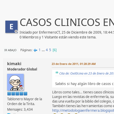
CASOS CLINICOS 
E
Iniciado por EnfermeroCT, 25 de Diciembre de 2009, 18:44
0 Miembros y 1 Visitante están viendo este tema.
1
...
4
5
Páginas
IR ABAJO
6
kimaki
23 de Enero de 2011, 01:28:29 AM
Moderador Global
Cita de: Oxit0cina en 23 de Enero de 2
Sabéis si hay algún libro de casos 
Libros como tales... tienes casos clínicos 
Luego en las revistas de enfermería, suel
Tablonero Mayor de la
das una vuelta por la biblio del colegio, 
Orden de la Tirita.
También tienes las herramientas como e
Mensajes: 3,434
http://metodologiaenfermera.blogspo