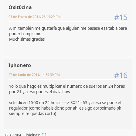
Oxit0cina
#15
03 de Enero de 2011, 23:44:29 PM
A mi también me gustaría que alguien me pasase esa tabla para
poderla imprimir.
Muchísimas gracias
Iphonero
#16
27 de Junio de 2011, 14:59:39 PM
Yo lo que hago es multiplicar el numero de sueros en 24 horas
por 21 y a eso pones el diala flow
si te dicen 1500 en 24 horas ----> 3X21=63 y a eso se pone el
regulador (como habeis dicho por ahi es algo aproximado pk
siempre te quedas corto)
Páginas
IR ARRIBA
1