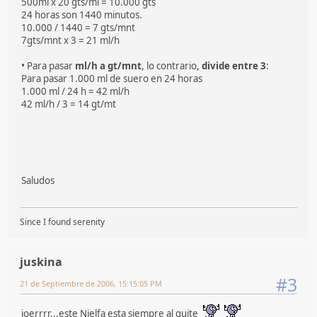
500ml x 20 gts/ml = 10.000 gts
24 horas son 1440 minutos.
10.000 / 1440 = 7 gts/mnt
7gts/mnt x 3 = 21 ml/h
• Para pasar
ml/h a gt/mnt
, lo contrario,
divide entre 3
:
Para pasar 1.000 ml de suero en 24 horas
1.000 ml / 24 h = 42 ml/h
42 ml/h / 3 = 14 gt/mt
Saludos
Since I found serenity
juskina
#3
21 de Septiembre de 2006, 15:15:05 PM
joerrrr...este Nielfa esta siempre al quite