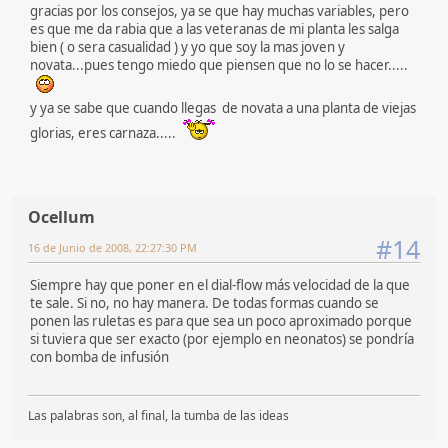
gracias por los consejos, ya se que hay muchas variables, pero
es que me da rabia que a las veteranas de mi planta les salga
bien ( o sera casualidad ) y yo que soy la mas joven y
novata...pues tengo miedo que piensen que no lo se hacer.....
y ya se sabe que cuando llegas de novata a una planta de viejas
glorias, eres carnaza.....
Ocellum
#14
16 de Junio de 2008, 22:27:30 PM
Siempre hay que poner en el dial-flow más velocidad de la que
te sale. Si no, no hay manera. De todas formas cuando se
ponen las ruletas es para que sea un poco aproximado porque
si tuviera que ser exacto (por ejemplo en neonatos) se pondría
con bomba de infusión
Las palabras son, al final, la tumba de las ideas