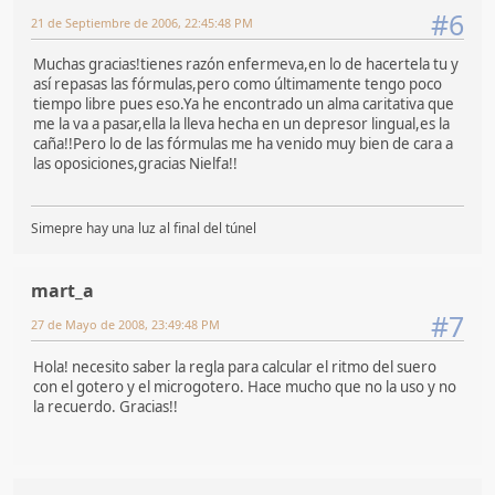
#6
21 de Septiembre de 2006, 22:45:48 PM
Muchas gracias!tienes razón enfermeva,en lo de hacertela tu y
así repasas las fórmulas,pero como últimamente tengo poco
tiempo libre pues eso.Ya he encontrado un alma caritativa que
me la va a pasar,ella la lleva hecha en un depresor lingual,es la
caña!!Pero lo de las fórmulas me ha venido muy bien de cara a
las oposiciones,gracias Nielfa!!
Simepre hay una luz al final del túnel
mart_a
#7
27 de Mayo de 2008, 23:49:48 PM
Hola! necesito saber la regla para calcular el ritmo del suero
con el gotero y el microgotero. Hace mucho que no la uso y no
la recuerdo. Gracias!!