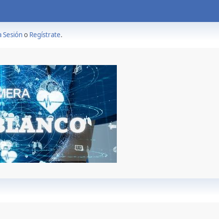
a Sesión
o
Regístrate
.