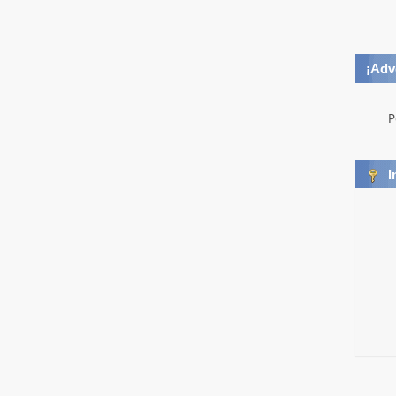
¡Adv
P
I