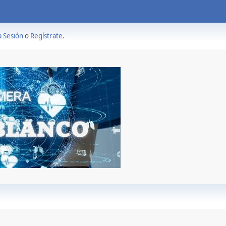
a Sesión
o
Regístrate
.