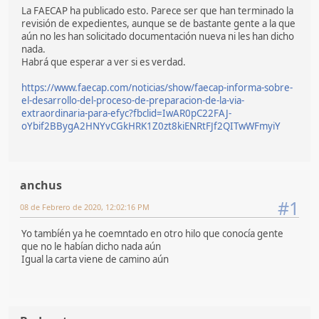
La FAECAP ha publicado esto. Parece ser que han terminado la
revisión de expedientes, aunque se de bastante gente a la que
aún no les han solicitado documentación nueva ni les han dicho
nada.
Habrá que esperar a ver si es verdad.
https://www.faecap.com/noticias/show/faecap-informa-sobre-
el-desarrollo-del-proceso-de-preparacion-de-la-via-
extraordinaria-para-efyc?fbclid=IwAR0pC22FAJ-
oYbif2BBygA2HNYvCGkHRK1Z0zt8kiENRtFJf2QITwWFmyiY
anchus
#1
08 de Febrero de 2020, 12:02:16 PM
Yo tambíén ya he coemntado en otro hilo que conocía gente
que no le habían dicho nada aún
Igual la carta viene de camino aún