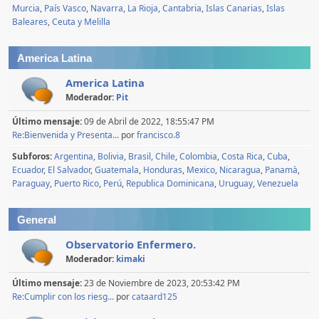
Murcia
País Vasco
Navarra
La Rioja
Cantabria
Islas Canarias
Islas
Baleares
Ceuta y Melilla
America Latina
America Latina
Moderador:
Pit
Último mensaje:
09 de Abril de 2022, 18:55:47 PM
Re:Bienvenida y Presenta...
por
francisco.8
Subforos
Argentina
Bolivia
Brasil
Chile
Colombia
Costa Rica
Cuba
Ecuador
El Salvador
Guatemala
Honduras
Mexico
Nicaragua
Panamà
Paraguay
Puerto Rico
Perú
Republica Dominicana
Uruguay
Venezuela
General
Observatorio Enfermero.
Moderador:
kimaki
Último mensaje:
23 de Noviembre de 2023, 20:53:42 PM
Re:Cumplir con los riesg...
por
cataard125