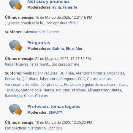
Noticias y anuncios
Moderadores:
avila
,
Tenerife
Último mensaje:
16 de Marzo de 2026, 12:31:16 PM
¿Quieres practicar la le...
por
opositaenfer93
Subforos
Calendario de Eventos
Preguntas
Moderadores:
Galma
,
Blue
,
Alor
Último mensaje:
21 de Mayo de 2026, 17:47:39 PM
Radar. Nuevas herramient...
por
cursosonline
Subforos
Medicación/ Vacunas
UCI/ Rea
Atencion Primaria
Urgencias
Pediatría
Quirófano
laboratorio
Preguntas ECG
Curas: ulceras
varicosas, arteriales, por presion...
Protocolos y guías de practica clínicas
TRUCOS
Metodologia: Nanda, Nic, Noc
Técnicas
Alimentacíon/Dietas
Radiología
Casos Clínicos
Profesion: temas legales
Moderador:
BEAUTY
Último mensaje:
19 de Marzo de 2025, 12:25:22 PM
Las practicas cuentan co...
por
jolu