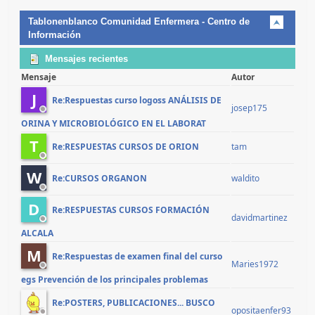
Tablonenblanco Comunidad Enfermera - Centro de
Información
Mensajes recientes
Mensaje
Autor
J
Re:Respuestas curso logoss ANÁLISIS DE
josep175
ORINA Y MICROBIOLÓGICO EN EL LABORAT
T
tam
Re:RESPUESTAS CURSOS DE ORION
W
waldito
Re:CURSOS ORGANON
D
Re:RESPUESTAS CURSOS FORMACIÓN
davidmartinez
ALCALA
M
Re:Respuestas de examen final del curso
Maries1972
egs Prevención de los principales problemas
Re:POSTERS, PUBLICACIONES... BUSCO
opositaenfer93