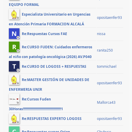
EQUIPO FORMAL
Especialista Universitario en Urgencias
opositaenfer93
en Atención Primaria FORMACION ALCALÁ
N
nissa
Re:Respuestas Cursos FAE
R
Re:CURSO FUDEN: Cuidados enfermeros
ranita250
al niño con patología oncológica (2026) AV.P040
T
tommichael
Re:CURSO DE LOGOSS + RESPUESTAS
Re:MASTER GESTIÓN DE UNIDADES DE
opositaenfer93
ENFERMERIA UNIR
Re:Cursos Fuden
Mallorca43
30Horas!!!!!!!!!!!!!!!!!!!!!!!!!!!!!!!!!!!!!!!!!!!1
opositaenfer93
Re:RESPUESTAS EXPERTO LOGOSS
C
Chubyco