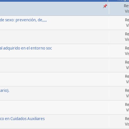
Re
Vi
de sexo: prevención, de,,,,
Re
V
Re
Vi
l adquirido en el entorno soc
Re
Vi
Re
V
Re
V
ario).
Re
V
Re
V
ico en Cuidados Auxiliares
Re
Vi