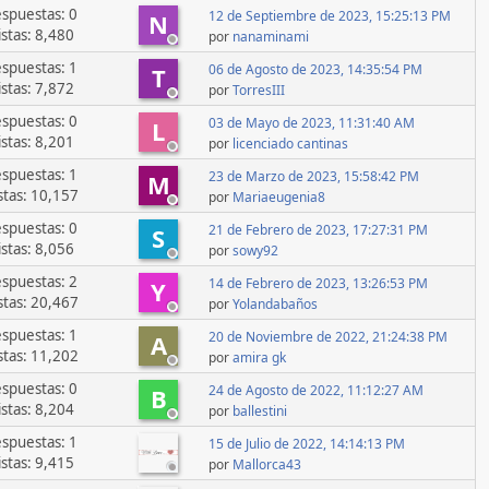
spuestas: 0
12 de Septiembre de 2023, 15:25:13 PM
N
istas: 8,480
por
nanaminami
spuestas: 1
06 de Agosto de 2023, 14:35:54 PM
T
istas: 7,872
por
TorresIII
spuestas: 0
03 de Mayo de 2023, 11:31:40 AM
L
istas: 8,201
por
licenciado cantinas
spuestas: 1
23 de Marzo de 2023, 15:58:42 PM
M
stas: 10,157
por
Mariaeugenia8
spuestas: 0
21 de Febrero de 2023, 17:27:31 PM
S
istas: 8,056
por
sowy92
spuestas: 2
14 de Febrero de 2023, 13:26:53 PM
Y
stas: 20,467
por
Yolandabaños
spuestas: 1
20 de Noviembre de 2022, 21:24:38 PM
A
stas: 11,202
por
amira gk
spuestas: 0
24 de Agosto de 2022, 11:12:27 AM
B
istas: 8,204
por
ballestini
spuestas: 1
15 de Julio de 2022, 14:14:13 PM
istas: 9,415
por
Mallorca43