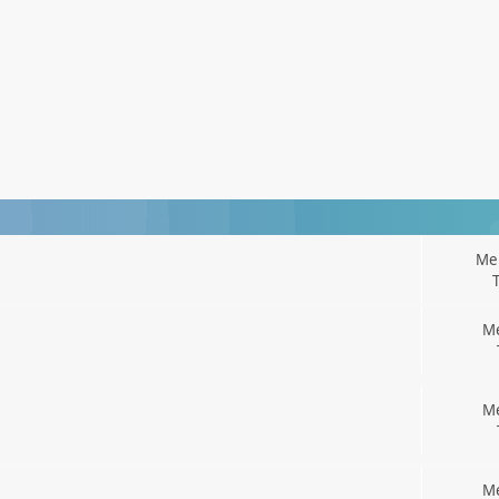
Men
Me
Me
Me