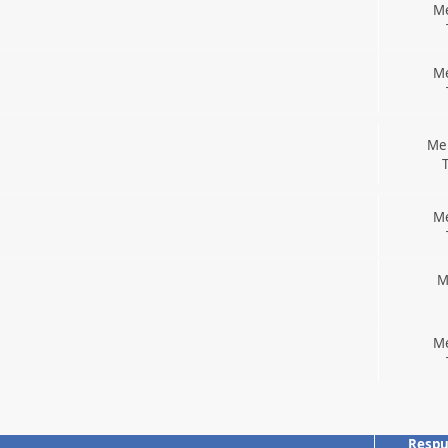
Me
Me
Men
Me
M
Me
Respu