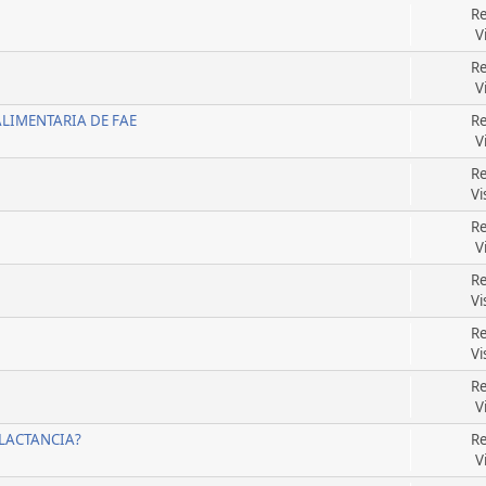
Re
V
Re
V
LIMENTARIA DE FAE
Re
V
Re
Vi
Re
V
Re
Vi
Re
Vi
Re
V
 LACTANCIA?
Re
V