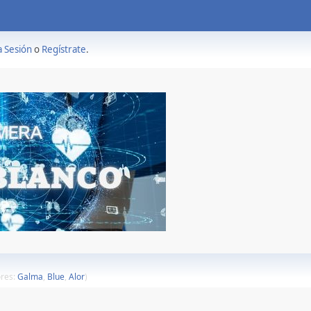
a Sesión
o
Regístrate
.
res:
Galma
,
Blue
,
Alor
)