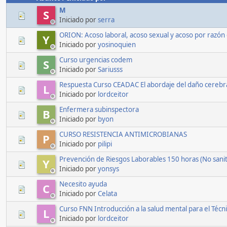
M
S
Iniciado por
serra
ORION: Acoso laboral, acoso sexual y acoso por razón 
Y
Iniciado por
yosinoquien
Curso urgencias codem
S
Iniciado por
Sariusss
Respuesta Curso CEADAC El abordaje del daño cerebra
L
Iniciado por
lordceitor
Enfermera subinspectora
B
Iniciado por
byon
CURSO RESISTENCIA ANTIMICROBIANAS
P
Iniciado por
pilipi
Prevención de Riesgos Laborables 150 horas (No sanit
Y
Iniciado por
yonsys
Necesito ayuda
C
Iniciado por
Celata
Curso FNN Introducción a la salud mental para el Técn
L
Iniciado por
lordceitor