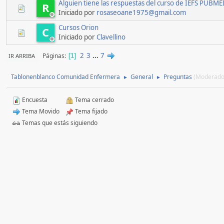
Alguien tiene las respuestas del curso de IEFS P
R
Iniciado por
rosaseoane1975@gmail.com
Cursos Orion
C
Iniciado por
Clavellino
2
3
...
7
Páginas
IR ARRIBA
1
Tablonenblanco Comunidad Enfermera
General
Preguntas
(Moderado
►
►
Encuesta
Tema cerrado
Tema Movido
Tema fijado
Temas que estás siguiendo