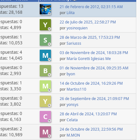
spuestas: 13
21 de Febrero de 2012, 02:31:15 AM
stas: 28,168
por
Lilita
spuestas: 0
22 de Julio de 2025, 22:58:27 PM
Y
istas: 4,899
por
yosinoquien
spuestas: 1
28 de Marzo de 2025, 17:53:23 PM
S
stas: 10,053
por
Sariusss
spuestas: 4
03 de Noviembre de 2024, 18:03:28 PM
M
stas: 14,045
por
María Goretti Iglesias Me
spuestas: 0
01 de Noviembre de 2024, 09:25:35 AM
B
istas: 2,993
por
byon
spuestas: 1
14 de Octubre de 2024, 16:29:26 PM
M
istas: 3,350
por
Martiss110
spuestas: 0
26 de Septiembre de 2024, 21:09:07 PM
Y
istas: 3,802
por
yonsys
spuestas: 0
28 de Abril de 2024, 13:20:07 PM
C
istas: 6,163
por
Celata
spuestas: 2
24 de Octubre de 2023, 22:59:56 PM
M
stas: 10,989
por
M.MON