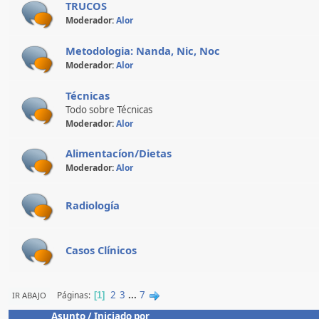
TRUCOS
Moderador:
Alor
Metodologia: Nanda, Nic, Noc
Moderador:
Alor
Técnicas
Todo sobre Técnicas
Moderador:
Alor
Alimentacíon/Dietas
Moderador:
Alor
Radiología
Casos Clínicos
2
3
...
7
Páginas
IR ABAJO
1
Asunto
/
Iniciado por