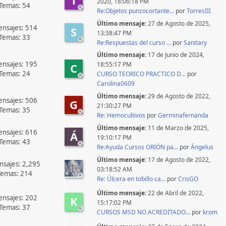
2020, 18:06:18 PM
Temas: 54
Re:Objetos punzocortante...
por
TorresIII
Último mensaje:
27 de Agosto de 2025,
nsajes: 514
S
13:38:47 PM
Temas: 33
Re:Respuestas del curso ...
por
Sanitary
Último mensaje:
17 de Junio de 2024,
nsajes: 195
18:55:17 PM
C
Temas: 24
CURSO TEORICO PRACTICO D...
por
Carolina0609
Último mensaje:
29 de Agosto de 2022,
nsajes: 506
G
21:30:27 PM
Temas: 35
Re: Hemocultivos
por
Germinafernanda
Último mensaje:
11 de Marzo de 2025,
nsajes: 616
Á
19:10:17 PM
Temas: 43
Re:Ayuda Cursos ORIÓN pa...
por
Ángelus
Último mensaje:
17 de Agosto de 2022,
sajes: 2,295
03:18:52 AM
Temas: 214
Re: Úlcera en tobillo ca...
por
CrisGO
Último mensaje:
22 de Abril de 2022,
nsajes: 202
K
15:17:02 PM
Temas: 37
CURSOS MSD NO ACREDITADO...
por
krom