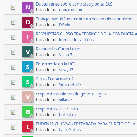
Dudas varias sobre contratos y bolsa SAS
N
Iniciado por
nanaminami
Trabajar simultáneamente en dos empleos públicos
D
Iniciado por
DSMV
RESPUESTAS CURSO TRASTORNOS DE LA CONDUCTA A
L
Iniciado por
licenciado cantinas
Respuestas Curso Lexic
V
Iniciado por
Victor7
Enfermería en la UCI
S
Iniciado por
sowy92
Curso Profarmaco.2
S
Iniciado por
Simoneta77
respuestas violencia de genero logoss
V
Iniciado por
villaruk
respuestas caso clinico
B
Iniciado por
ballestini
FUDEN INCLUSIVA ¿PREPARADA PARA EL RETO DE LA
L
Iniciado por
LauriGatuna