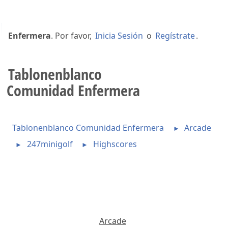
Bienvenido a
Tablonenblanco Comunidad
Enfermera
. Por favor,
Inicia Sesión
o
Regístrate
.
Tablonenblanco
Comunidad Enfermera
Tablonenblanco Comunidad Enfermera
Arcade
►
247minigolf
Highscores
►
►
Arcade