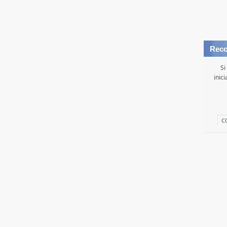
Reco
Si
inic