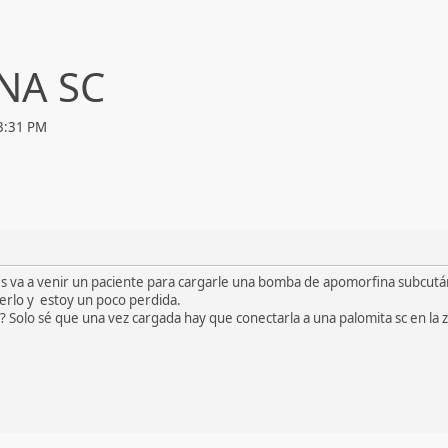
NA SC
43:31 PM
s va a venir un paciente para cargarle una bomba de apomorfina subcutá
cerlo y estoy un poco perdida.
 Solo sé que una vez cargada hay que conectarla a una palomita sc en la 