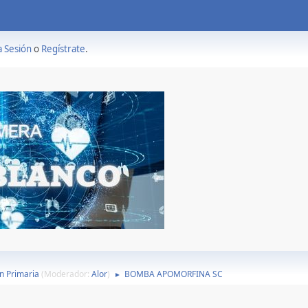
a Sesión
o
Regístrate
.
n Primaria
(Moderador:
Alor
)
BOMBA APOMORFINA SC
►