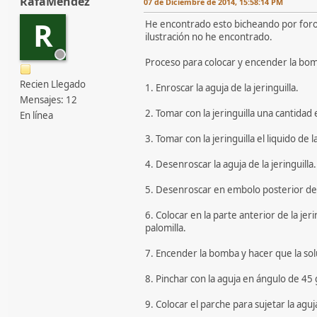
RafaMendez
07 de Diciembre de 2014, 15:58:14 PM
R
He encontrado esto bicheando por foros 
ilustración no he encontrado.
Proceso para colocar y encender la bo
Recien Llegado
1. Enroscar la aguja de la jeringuilla.
Mensajes: 12
2. Tomar con la jeringuilla una cantidad 
En línea
3. Tomar con la jeringuilla el liquido d
4. Desenroscar la aguja de la jeringuilla.
5. Desenroscar en embolo posterior de l
6. Colocar en la parte anterior de la je
palomilla.
7. Encender la bomba y hacer que la sol
8. Pinchar con la aguja en ángulo de 45 
9. Colocar el parche para sujetar la aguj