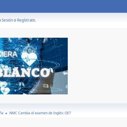
a Sesión
o
Regístrate
.
ña
NMC Cambia el examen de Inglés: OET
►