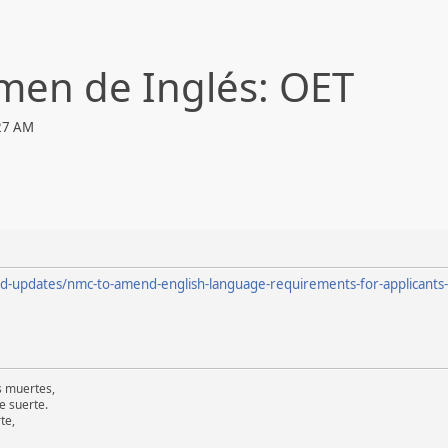
men de Inglés: OET
:27 AM
-updates/nmc-to-amend-english-language-requirements-for-applicants-t
s muertes,
e suerte.
te,