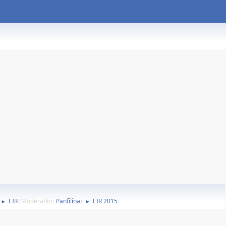
EIR
(Moderador:
Panfilina
)
EIR 2015
►
►