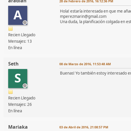
aradiah
28 de Febrero de 2016, 16:12:36 PM
A
Hola! estaría interesada en que me aña
mperezmarin@gmail.com
Una duda, la planificación colgada en e
Recien Llegado
Mensajes: 13
En línea
Seth
08 de Marzo de 2016, 11:53:48 AM
S
Buenas! Yo también estoy interesado en
Recien Llegado
Mensajes: 26
En línea
Mariaka
03 de Abril de 2016, 21:08:57 PM