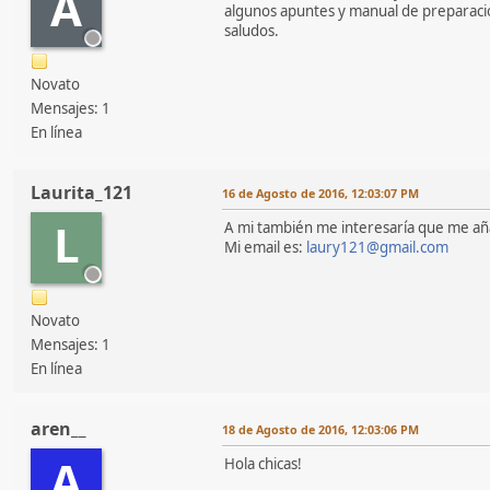
A
algunos apuntes y manual de preparació
saludos.
Novato
Mensajes: 1
En línea
Laurita_121
16 de Agosto de 2016, 12:03:07 PM
L
A mi también me interesaría que me aña
Mi email es:
laury121@gmail.com
Novato
Mensajes: 1
En línea
aren__
18 de Agosto de 2016, 12:03:06 PM
A
Hola chicas!