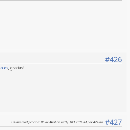
#426
o.es
, gracias!
#427
Ultima modificación
: 05 de Abril de 2016, 18:19:10 PM por Aitzina