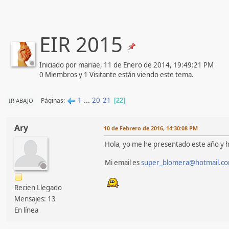
EIR 2015
Iniciado por mariae, 11 de Enero de 2014, 19:49:21 PM
0 Miembros y 1 Visitante están viendo este tema.
1
...
20
21
Páginas
IR ABAJO
22
Ary
10 de Febrero de 2016, 14:30:08 PM
Hola, yo me he presentado este año y h
Mi email es
super_blomera@hotmail.c
Recien Llegado
Mensajes: 13
En línea