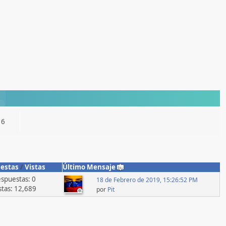
16
estas
/
Vistas
Último Mensaje
spuestas: 0
18 de Febrero de 2019, 15:26:52 PM
stas: 12,689
por
Pit