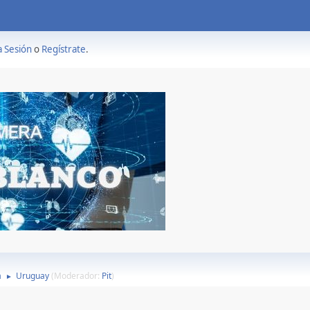
a Sesión
o
Regístrate
.
a
Uruguay
(Moderador:
Pit
)
►