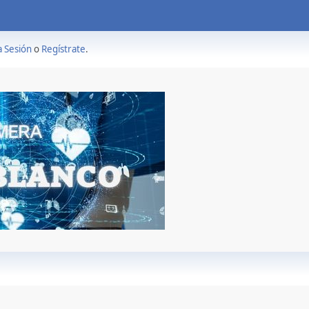
a Sesión
o
Regístrate
.