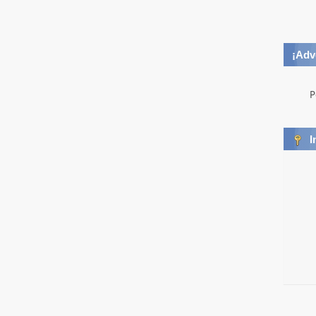
¡Adv
P
I