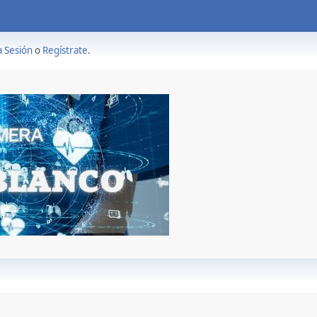
a Sesión
o
Regístrate
.