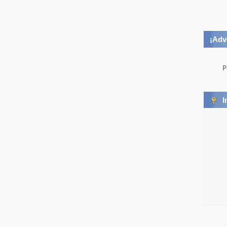
¡Adv
P
I