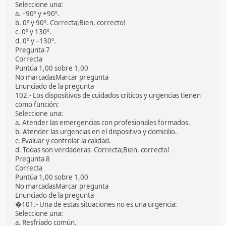
Seleccione una:
a. –90º y +90º.
b. 0º y 90º. Correcta¡Bien, correcto!
c. 0º y 130º.
d. 0º y –130º.
Pregunta 7
Correcta
Puntúa 1,00 sobre 1,00
No marcadasMarcar pregunta
Enunciado de la pregunta
102.- Los dispositivos de cuidados críticos y urgencias tienen
como función:
Seleccione una:
a. Atender las emergencias con profesionales formados.
b. Atender las urgencias en el dispositivo y domicilio.
c. Evaluar y controlar la calidad.
d. Todas son verdaderas. Correcta¡Bien, correcto!
Pregunta 8
Correcta
Puntúa 1,00 sobre 1,00
No marcadasMarcar pregunta
Enunciado de la pregunta
�101.- Una de estas situaciones no es una urgencia:
Seleccione una:
a. Resfriado común.