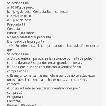
Seleccione una:
a. 10 J/Kg de peso.
b. 4 J/Kg de peso. Correcta¡Bien, correcto!
c. 2 J/Kg de peso.
d. 9 J/Kg de peso.
Pregunta 11
Correcta
Puntúa 1,00 sobre 1,00
No marcadasMarcar pregunta
Enunciado de la pregunta
149.- En referencia a la comprobación de la circulación es cierto
que:
Seleccione una:
a. Un paciente en parada, se le reconoce por falta de pulso
central durante 3 segundos en las grandes arterias.
b. Si no tiene pulso se continuacon la ventilación sin
compresiones.
c. Es mejor comenzar las maniobras aunque no se establezca
una secuencia correcta a no hacer nada. Correcta¡Bien,
correcto!
d. En un lactante se realizarán 5 ventilaciones por 1
compresión.
Pregunta 12
Correcta
Puntúa 1,00 sobre 1,00