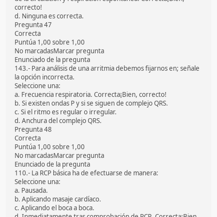
correcto!
d. Ninguna es correcta.
Pregunta 47
Correcta
Puntúa 1,00 sobre 1,00
No marcadasMarcar pregunta
Enunciado de la pregunta
143.- Para análisis de una arritmia debemos fijarnos en; señale
la opción incorrecta.
Seleccione una:
a. Frecuencia respiratoria. Correcta¡Bien, correcto!
b. Si existen ondas P y si se siguen de complejo QRS.
c. Si el ritmo es regular o irregular.
d. Anchura del complejo QRS.
Pregunta 48
Correcta
Puntúa 1,00 sobre 1,00
No marcadasMarcar pregunta
Enunciado de la pregunta
110.- La RCP básica ha de efectuarse de manera:
Seleccione una:
a. Pausada.
b. Aplicando masaje cardíaco.
c. Aplicando el boca a boca.
d. Inmediatamente tras comprobación de PCR. Correcta¡Bien,