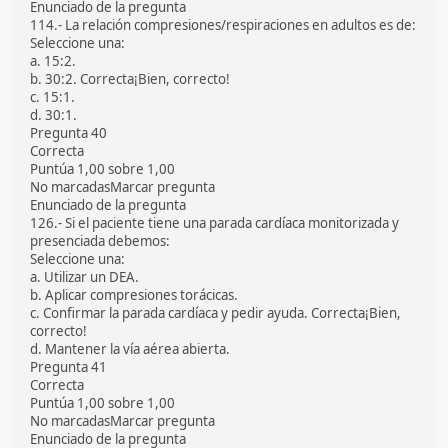
Enunciado de la pregunta
114.- La relación compresiones/respiraciones en adultos es de:
Seleccione una:
a. 15:2.
b. 30:2. Correcta¡Bien, correcto!
c. 15:1.
d. 30:1.
Pregunta 40
Correcta
Puntúa 1,00 sobre 1,00
No marcadasMarcar pregunta
Enunciado de la pregunta
126.- Si el paciente tiene una parada cardíaca monitorizada y
presenciada debemos:
Seleccione una:
a. Utilizar un DEA.
b. Aplicar compresiones torácicas.
c. Confirmar la parada cardíaca y pedir ayuda. Correcta¡Bien,
correcto!
d. Mantener la vía aérea abierta.
Pregunta 41
Correcta
Puntúa 1,00 sobre 1,00
No marcadasMarcar pregunta
Enunciado de la pregunta