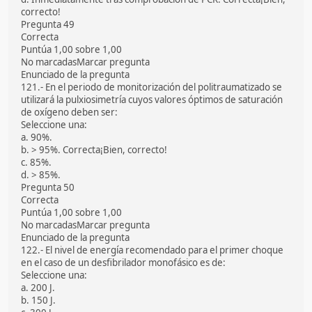
correcto!
Pregunta 49
Correcta
Puntúa 1,00 sobre 1,00
No marcadasMarcar pregunta
Enunciado de la pregunta
121.- En el periodo de monitorización del politraumatizado se
utilizará la pulxiosimetría cuyos valores óptimos de saturación
de oxígeno deben ser:
Seleccione una:
a. 90%.
b. > 95%. Correcta¡Bien, correcto!
c. 85%.
d. > 85%.
Pregunta 50
Correcta
Puntúa 1,00 sobre 1,00
No marcadasMarcar pregunta
Enunciado de la pregunta
122.- El nivel de energía recomendado para el primer choque
en el caso de un desfibrilador monofásico es de:
Seleccione una:
a. 200 J.
b. 150 J.