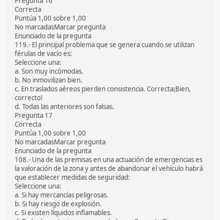
Pregunta 16
Correcta
Puntúa 1,00 sobre 1,00
No marcadasMarcar pregunta
Enunciado de la pregunta
119.- El principal problema que se genera cuando se utilizan
férulas de vacío es:
Seleccione una:
a. Son muy incómodas.
b. No inmovilizan bien.
c. En traslados aéreos pierden consistencia. Correcta¡Bien,
correcto!
d. Todas las anteriores son falsas.
Pregunta 17
Correcta
Puntúa 1,00 sobre 1,00
No marcadasMarcar pregunta
Enunciado de la pregunta
108.- Una de las premisas en una actuación de emergencias es
la valoración de la zona y antes de abandonar el vehículo habrá
que establecer medidas de seguridad:
Seleccione una:
a. Si hay mercancías peligrosas.
b. Si hay riesgo de explosión.
c. Si existen líquidos inflamables.