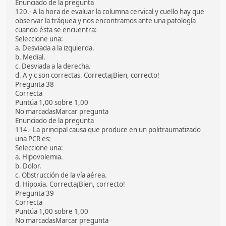
Enunciado de la pregunta
120.- A la hora de evaluar la columna cervical y cuello hay que
observar la tráquea y nos encontramos ante una patología
cuando ésta se encuentra:
Seleccione una:
a. Desviada a la izquierda.
b. Medial.
c. Desviada a la derecha.
d. A y c son correctas. Correcta¡Bien, correcto!
Pregunta 38
Correcta
Puntúa 1,00 sobre 1,00
No marcadasMarcar pregunta
Enunciado de la pregunta
114.- La principal causa que produce en un politraumatizado
una PCR es:
Seleccione una:
a. Hipovolemia.
b. Dolor.
c. Obstrucción de la vía aérea.
d. Hipoxia. Correcta¡Bien, correcto!
Pregunta 39
Correcta
Puntúa 1,00 sobre 1,00
No marcadasMarcar pregunta