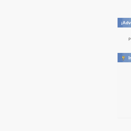
¡Adv
P
I