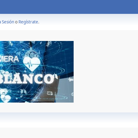
a Sesión
o
Regístrate
.