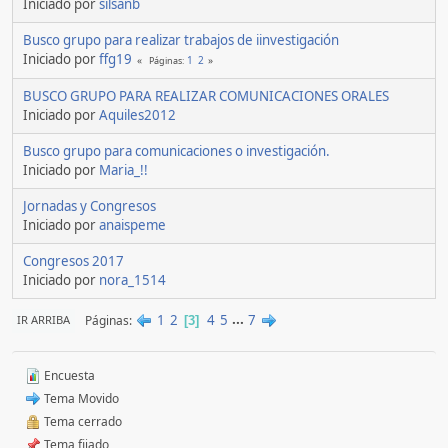
Iniciado por
silsanb
Busco grupo para realizar trabajos de iinvestigación
Iniciado por
ffg19
1
2
Páginas
BUSCO GRUPO PARA REALIZAR COMUNICACIONES ORALES
Iniciado por
Aquiles2012
Busco grupo para comunicaciones o investigación.
Iniciado por
Maria_!!
Jornadas y Congresos
Iniciado por
anaispeme
Congresos 2017
Iniciado por
nora_1514
1
2
4
5
...
7
Páginas
IR ARRIBA
3
Encuesta
Tema Movido
Tema cerrado
Tema fijado