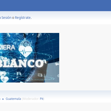
a Sesión
o
Regístrate
.
a
Guatemala
(Moderador:
Pit
)
►