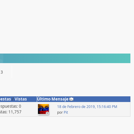
13
estas
/
Vistas
Último Mensaje
spuestas: 0
18 de Febrero de 2019, 15:16:40 PM
stas: 11,757
por
Pit