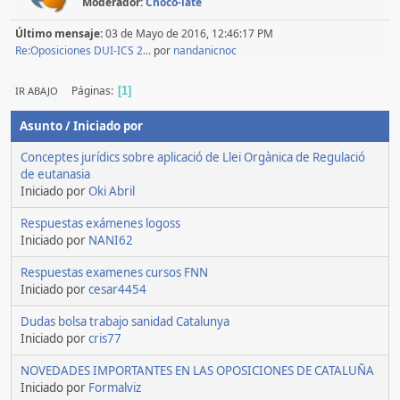
Moderador:
Choco-late
Último mensaje:
03 de Mayo de 2016, 12:46:17 PM
Re:Oposiciones DUI-ICS 2...
por
nandanicnoc
Páginas
IR ABAJO
1
Asunto
/
Iniciado por
Conceptes jurídics sobre aplicació de Llei Orgànica de Regulació
de eutanasia
Iniciado por
Oki Abril
Respuestas exámenes logoss
Iniciado por
NANI62
Respuestas examenes cursos FNN
Iniciado por
cesar4454
Dudas bolsa trabajo sanidad Catalunya
Iniciado por
cris77
NOVEDADES IMPORTANTES EN LAS OPOSICIONES DE CATALUÑA
Iniciado por
Formalviz