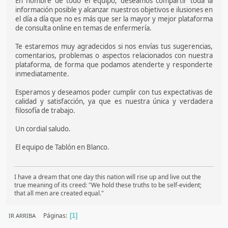
En nombre de todo el equipo, deseamos compartir toda la
información posible y alcanzar nuestros objetivos e ilusiones en
el día a día que no es más que ser la mayor y mejor plataforma
de consulta online en temas de enfermería.
Te estaremos muy agradecidos si nos envías tus sugerencias,
comentarios, problemas o aspectos relacionados con nuestra
plataforma, de forma que podamos atenderte y responderte
inmediatamente.
Esperamos y deseamos poder cumplir con tus expectativas de
calidad y satisfacción, ya que es nuestra única y verdadera
filosofía de trabajo.
Un cordial saludo.
El equipo de Tablón en Blanco.
I have a dream that one day this nation will rise up and live out the
true meaning of its creed: "We hold these truths to be self-evident;
that all men are created equal."
Páginas
IR ARRIBA
1