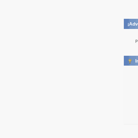
¡Adv
P
I