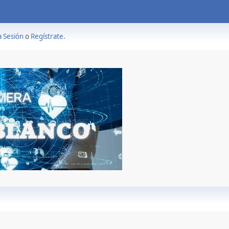
a Sesión
o
Regístrate
.