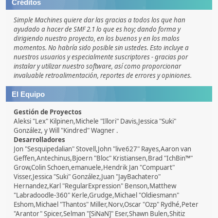
Créditos
Simple Machines quiere dar las gracias a todos los que han
ayudado a hacer de SMF 2.1 lo que es hoy; dando forma y
dirigiendo nuestro proyecto, en los buenos y en los malos
momentos. No habría sido posible sin ustedes. Esto incluye a
nuestros usuarios y especialmente suscriptores - gracias por
instalar y utilizar nuestro software, así como proporcionar
invaluable retroalimentación, reportes de errores y opiniones.
El Equipo
Gestión de Proyectos
Aleksi "Lex" Kilpinen,Michele "Illori" Davis,Jessica "Suki"
González, y Will "Kindred" Wagner .
Desarrolladores
Jon "Sesquipedalian" Stovell,John "live627" Rayes,Aaron van
Geffen,Antechinus,Bjoern "Bloc" Kristiansen,Brad "IchBin™"
Grow,Colin Schoen,emanuele,Hendrik Jan "Compuart"
Visser,Jessica "Suki" González,Juan "JayBachatero"
Hernandez,Karl "RegularExpression" Benson,Matthew
"Labradoodle-360" Kerle,Grudge,Michael "Oldiesmann"
Eshom,Michael "Thantos" Miller,Norv,Oscar "Ozp" Rydhé,Peter
"Arantor" Spicer,Selman "[SiNaN]" Eser,Shawn Bulen,Shitiz