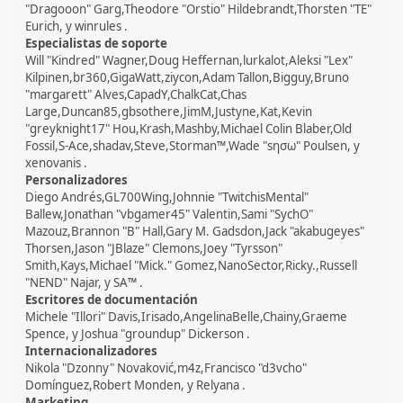
"Dragooon" Garg,Theodore "Orstio" Hildebrandt,Thorsten "TE"
Eurich, y winrules .
Especialistas de soporte
Will "Kindred" Wagner,Doug Heffernan,lurkalot,Aleksi "Lex"
Kilpinen,br360,GigaWatt,ziycon,Adam Tallon,Bigguy,Bruno
"margarett" Alves,CapadY,ChalkCat,Chas
Large,Duncan85,gbsothere,JimM,Justyne,Kat,Kevin
"greyknight17" Hou,Krash,Mashby,Michael Colin Blaber,Old
Fossil,S-Ace,shadav,Steve,Storman™,Wade "sησω" Poulsen, y
xenovanis .
Personalizadores
Diego Andrés,GL700Wing,Johnnie "TwitchisMental"
Ballew,Jonathan "vbgamer45" Valentin,Sami "SychO"
Mazouz,Brannon "B" Hall,Gary M. Gadsdon,Jack "akabugeyes"
Thorsen,Jason "JBlaze" Clemons,Joey "Tyrsson"
Smith,Kays,Michael "Mick." Gomez,NanoSector,Ricky.,Russell
"NEND" Najar, y SA™ .
Escritores de documentación
Michele "Illori" Davis,Irisado,AngelinaBelle,Chainy,Graeme
Spence, y Joshua "groundup" Dickerson .
Internacionalizadores
Nikola "Dzonny" Novaković,m4z,Francisco "d3vcho"
Domínguez,Robert Monden, y Relyana .
Marketing