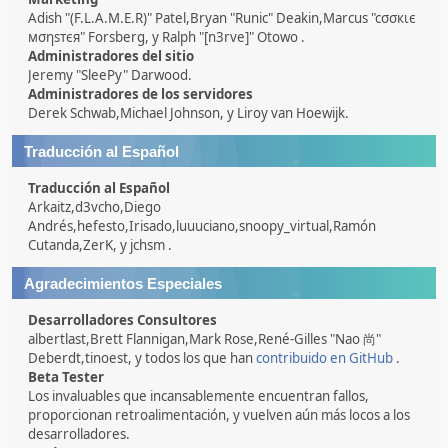
Adish "(F.L.A.M.E.R)" Patel,Bryan "Runic" Deakin,Marcus "cσσкιє
мσηѕтєя" Forsberg, y Ralph "[n3rve]" Otowo .
Administradores del sitio
Jeremy "SleePy" Darwood.
Administradores de los servidores
Derek Schwab,Michael Johnson, y Liroy van Hoewijk.
Traducción al Español
Traducción al Español
Arkaitz,d3vcho,Diego
Andrés,hefesto,Irisado,luuuciano,snoopy_virtual,Ramón
Cutanda,ZerK, y jchsm .
Agradecimientos Especiales
Desarrolladores Consultores
albertlast,Brett Flannigan,Mark Rose,René-Gilles "Nao 尚"
Deberdt,tinoest, y todos los que han
contribuido en GitHub
.
Beta Tester
Los invaluables que incansablemente encuentran fallos,
proporcionan retroalimentación, y vuelven aún más locos a los
desarrolladores.