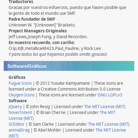
Traductores
Gracias por vuestros esfuerzos, puesto que hacen posible que
la gente de todo el mundo use SMF.
Padre fundador de SMF
Unknown W. "[Unknown]" Brackets.
Project Managers Originales
Jeff Lewis,Joseph Fung, y David Recordon.
En nuestro recuerdo, con cariño:
Crip,K@,metallica48423,Paul_Pauline, y Rock Lee .
Y para todos los que hayamos podido omitir, ¡gracias!
Software/Gráficos
Gráficos
Fugue Icons
| © 2012 Yusuke Kamiyamane | These icons are
licensed under a Creative Commons Attribution 3.0 License
Oxygen Icons
| These icons are licensed under
GNU LGPLv3
Software
JQuery
| © John Resig | Licensed under
The MIT License (MIT)
hoverIntent
| © Brian Cherne | Licensed under
The MIT
License (MIT)
SCEditor
| © Sam Clarke | Licensed under
The MIT License (MIT)
animaDrag
| © Abel Mohler | Licensed under
The MIT License
(MIT)