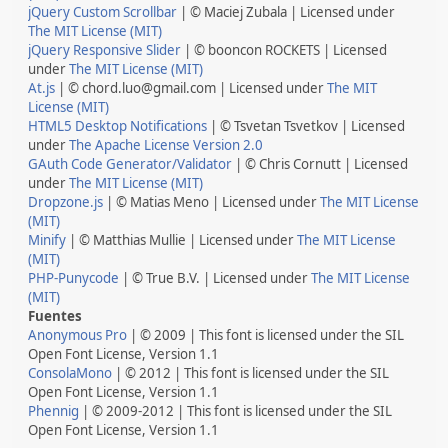
jQuery Custom Scrollbar
| © Maciej Zubala | Licensed under
The MIT License (MIT)
jQuery Responsive Slider
| © booncon ROCKETS | Licensed
under
The MIT License (MIT)
At.js
| © chord.luo@gmail.com | Licensed under
The MIT
License (MIT)
HTML5 Desktop Notifications
| © Tsvetan Tsvetkov | Licensed
under
The Apache License Version 2.0
GAuth Code Generator/Validator
| © Chris Cornutt | Licensed
under
The MIT License (MIT)
Dropzone.js
| © Matias Meno | Licensed under
The MIT License
(MIT)
Minify
| © Matthias Mullie | Licensed under
The MIT License
(MIT)
PHP-Punycode
| © True B.V. | Licensed under
The MIT License
(MIT)
Fuentes
Anonymous Pro
| © 2009 | This font is licensed under the SIL
Open Font License, Version 1.1
ConsolaMono
| © 2012 | This font is licensed under the SIL
Open Font License, Version 1.1
Phennig
| © 2009-2012 | This font is licensed under the SIL
Open Font License, Version 1.1