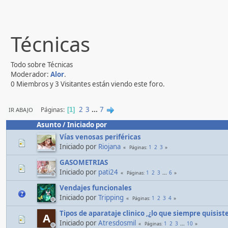
Técnicas
Todo sobre Técnicas
Moderador:
Alor
.
0 Miembros y 3 Visitantes están viendo este foro.
2
3
...
7
Páginas
IR ABAJO
1
Asunto
/
Iniciado por
Vías venosas periféricas
Iniciado por
Riojana
1
2
3
Páginas
GASOMETRIAS
Iniciado por
pati24
1
2
3
...
6
Páginas
Vendajes funcionales
Iniciado por
Tripping
1
2
3
4
Páginas
Tipos de aparataje clinico ,¿lo que siempre quisis
A
Iniciado por
Atresdosmil
1
2
3
...
10
Páginas