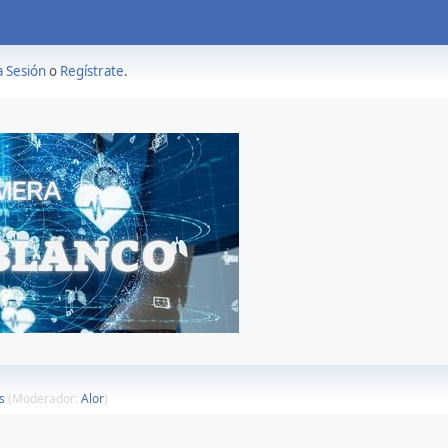
a Sesión
o
Regístrate
.
s
(Moderador:
Alor
)