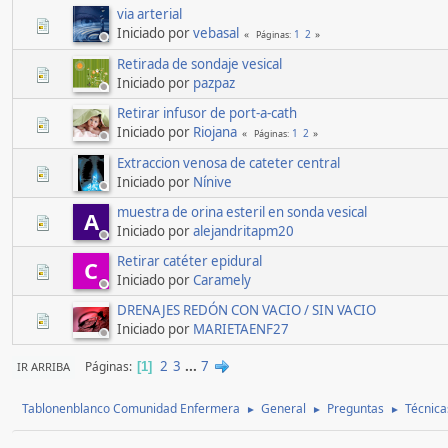
via arterial
Iniciado por
vebasal
1
2
Páginas
Retirada de sondaje vesical
Iniciado por
pazpaz
Retirar infusor de port-a-cath
Iniciado por
Riojana
1
2
Páginas
Extraccion venosa de cateter central
Iniciado por
Nínive
muestra de orina esteril en sonda vesical
A
Iniciado por
alejandritapm20
Retirar catéter epidural
C
Iniciado por
Caramely
DRENAJES REDÓN CON VACIO / SIN VACIO
Iniciado por
MARIETAENF27
2
3
...
7
Páginas
IR ARRIBA
1
Tablonenblanco Comunidad Enfermera
General
Preguntas
Técnica
►
►
►