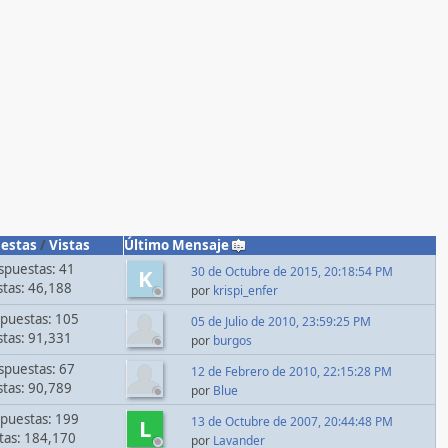
estas
/
Vistas
Último Mensaje
spuestas: 41
30 de Octubre de 2015, 20:18:54 PM
K
stas: 46,188
por
krispi_enfer
puestas: 105
05 de Julio de 2010, 23:59:25 PM
stas: 91,331
por
burgos
spuestas: 67
12 de Febrero de 2010, 22:15:28 PM
stas: 90,789
por
Blue
puestas: 199
13 de Octubre de 2007, 20:44:48 PM
L
stas: 184,170
por
Lavander