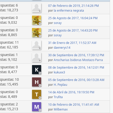
spuestas: 6
07 de Febrero de 2019, 21:14:26 PM
stas: 18,273
por
la enfermera negrata
spuestas: 0
25 de Agosto de 2017, 16:04:24 PM
istas: 9,032
por
soray
spuestas: 0
25 de Agosto de 2017, 14:43:20 PM
istas: 8,865
por
soray
spuestas: 11
31 de Enero de 2017, 11:52:37 AM
stas: 62,185
por
daenerys14
spuestas: 1
30 de Septiembre de 2016, 17:39:12 PM
istas: 9,102
por
Anscharius Isidorus Mostazo Parra
spuestas: 0
08 de Septiembre de 2016, 14:12:01 PM
K
istas: 8,477
por
kukuxx3
spuestas: 10
05 de Septiembre de 2016, 00:13:28 AM
H
stas: 15,495
por
H. Peplau
spuestas: 0
14 de Abril de 2016, 19:19:50 PM
T
istas: 8,489
por
Trufita
spuestas: 2
10 de Febrero de 2016, 11:41:41 AM
M
stas: 15,213
por
Milbemax