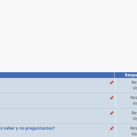
Respu
Re
Vi
Res
Vi
Re
Vi
tes saber y no preguntastes?
Res
Vi