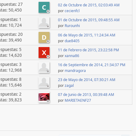
spuestas: 27
02 de Octubre de 2015, 02:03:49 AM
C
stas: 50,450
por
cecienfcl
spuestas: 1
01 de Octubre de 2015, 09:48:55 AM
stas: 10,724
por
Rurounhi
spuestas: 20
06 de Mayo de 2015, 11:24:34 AM
D
stas: 39,490
por
due8405
spuestas: 5
11 de Febrero de 2015, 23:22:58 PM
X
stas: 14,620
por
xanna86
spuestas: 3
16 de Septiembre de 2014, 21:34:37 PM
stas: 12,968
por
mandragora
spuestas: 8
23 de Mayo de 2014, 07:30:21 AM
stas: 15,646
por
zagal
spuestas: 2
07 de Junio de 2013, 00:39:48 AM
stas: 39,823
por
MARIETAENF27