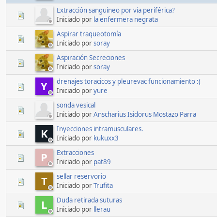
Extracción sanguíneo por vía periférica?
Iniciado por
la enfermera negrata
Aspirar traqueotomía
Iniciado por
soray
Aspiración Secreciones
Iniciado por
soray
drenajes toracicos y pleurevac funcionamiento :(
Y
Iniciado por
yure
sonda vesical
Iniciado por
Anscharius Isidorus Mostazo Parra
Inyecciones intramusculares.
K
Iniciado por
kukuxx3
Extracciones
P
Iniciado por
pat89
sellar reservorio
T
Iniciado por
Trufita
Duda retirada suturas
L
Iniciado por
llerau