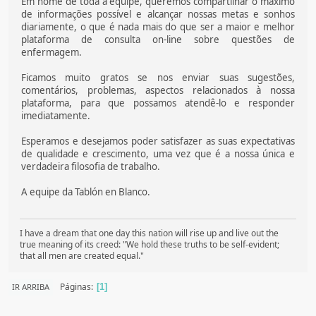
Em nome de toda a equipe, queremos compartilhar o máximo
de informações possível e alcançar nossas metas e sonhos
diariamente, o que é nada mais do que ser a maior e melhor
plataforma de consulta on-line sobre questões de
enfermagem.
Ficamos muito gratos se nos enviar suas sugestões,
comentários, problemas, aspectos relacionados à nossa
plataforma, para que possamos atendê-lo e responder
imediatamente.
Esperamos e desejamos poder satisfazer as suas expectativas
de qualidade e crescimento, uma vez que é a nossa única e
verdadeira filosofia de trabalho.
A equipe da Tablón en Blanco.
I have a dream that one day this nation will rise up and live out the
true meaning of its creed: "We hold these truths to be self-evident;
that all men are created equal."
Páginas
IR ARRIBA
1