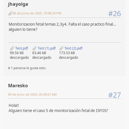
jhayolga
#26
06 de Junio de 2025, 19:08:33 PM
Monitorizacion fetal temas 2,3y4. Falta el caso practico final...
alguien lo tiene?
Test.pdf
Test (1).pdf
Test (2).pdf
99.56 kB
63.46 kB
173.53 kB
descargado
descargado
descargado
A 1 persona le gusta esto.
Maresko
#27
09 de Junio de 2025, 09:28:07 AM
Hola!!
Alguien tiene el caso 5 de monitorización fetal de ISFOS?