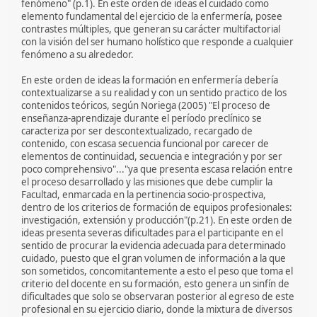
fenómeno" (p.1). En este orden de ideas el cuidado como
elemento fundamental del ejercicio de la enfermería, posee
contrastes múltiples, que generan su carácter multifactorial
con la visión del ser humano holístico que responde a cualquier
fenómeno a su alrededor.
En este orden de ideas la formación en enfermería debería
contextualizarse a su realidad y con un sentido practico de los
contenidos teóricos, según Noriega (2005) "El proceso de
enseñanza-aprendizaje durante el período preclínico se
caracteriza por ser descontextualizado, recargado de
contenido, con escasa secuencia funcional por carecer de
elementos de continuidad, secuencia e integración y por ser
poco comprehensivo"..."ya que presenta escasa relación entre
el proceso desarrollado y las misiones que debe cumplir la
Facultad, enmarcada en la pertinencia socio-prospectiva,
dentro de los criterios de formación de equipos profesionales:
investigación, extensión y producción"(p.21). En este orden de
ideas presenta severas dificultades para el participante en el
sentido de procurar la evidencia adecuada para determinado
cuidado, puesto que el gran volumen de información a la que
son sometidos, concomitantemente a esto el peso que toma el
criterio del docente en su formación, esto genera un sinfín de
dificultades que solo se observaran posterior al egreso de este
profesional en su ejercicio diario, donde la mixtura de diversos