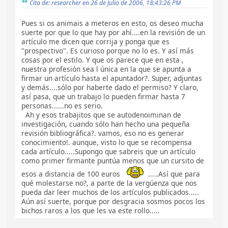
Cita de: researcher en 26 de Julio de 2006, 18:43:26 PM
Pues si os animais a meteros en esto, os deseo mucha
suerte por que lo que hay por ahí....en la revisión de un
artículo me dicen que corrija y ponga que es
"prospectivo". Es curioso porque no lo es. Y así más
cosas por el estilo. Y que os parece que en esta ,
nuestra profesión sea l única en la que se apunta a
firmar un artículo hasta el apuntador?. Super, adjuntas
y demás....sólo por haberte dado el permiso? Y claro,
así pasa, que un trabajo lo pueden firmar hasta 7
personas......no es serio.
Ah y esos trabajitos que se autodenoiminan de
investigación, cuando sólo han hecho una pequeña
revisión bibliográfica?. vamos, eso no es generar
conocimiento!. aunque, visto lo que se recompensa
cada artículo.....Supongo que sabreis que un artículo
como primer firmante puntúa menos que un cursito de
esos a distancia de 100 euros
.....Así que para
qué molestarse no?, a parte de la vergúenza que nos
pueda dar leer muchos de los artículos publicados.....
Aún así suerte, porque por desgracia sosmos pocos los
bichos raros a los que les va este rollo.....