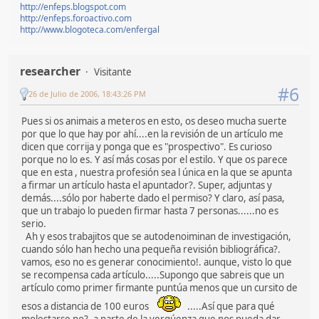
http://enfeps.blogspot.com
http://enfeps.foroactivo.com
http://www.blogoteca.com/enfergal
researcher
Visitante
#6
26 de Julio de 2006, 18:43:26 PM
Pues si os animais a meteros en esto, os deseo mucha suerte
por que lo que hay por ahí....en la revisión de un artículo me
dicen que corrija y ponga que es "prospectivo". Es curioso
porque no lo es. Y así más cosas por el estilo. Y que os parece
que en esta , nuestra profesión sea l única en la que se apunta
a firmar un artículo hasta el apuntador?. Super, adjuntas y
demás....sólo por haberte dado el permiso? Y claro, así pasa,
que un trabajo lo pueden firmar hasta 7 personas......no es
serio.
Ah y esos trabajitos que se autodenoiminan de investigación,
cuando sólo han hecho una pequeña revisión bibliográfica?.
vamos, eso no es generar conocimiento!. aunque, visto lo que
se recompensa cada artículo.....Supongo que sabreis que un
artículo como primer firmante puntúa menos que un cursito de
esos a distancia de 100 euros
.....Así que para qué
molestarse no?, a parte de la vergúenza que nos pueda dar