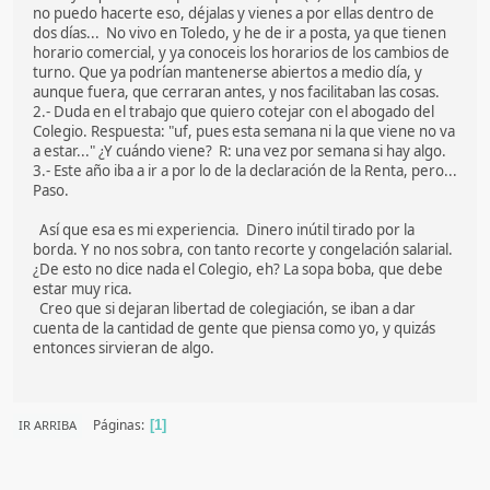
no puedo hacerte eso, déjalas y vienes a por ellas dentro de
dos días... No vivo en Toledo, y he de ir a posta, ya que tienen
horario comercial, y ya conoceis los horarios de los cambios de
turno. Que ya podrían mantenerse abiertos a medio día, y
aunque fuera, que cerraran antes, y nos facilitaban las cosas.
2.- Duda en el trabajo que quiero cotejar con el abogado del
Colegio. Respuesta: "uf, pues esta semana ni la que viene no va
a estar..." ¿Y cuándo viene? R: una vez por semana si hay algo.
3.- Este año iba a ir a por lo de la declaración de la Renta, pero...
Paso.
Así que esa es mi experiencia. Dinero inútil tirado por la
borda. Y no nos sobra, con tanto recorte y congelación salarial.
¿De esto no dice nada el Colegio, eh? La sopa boba, que debe
estar muy rica.
Creo que si dejaran libertad de colegiación, se iban a dar
cuenta de la cantidad de gente que piensa como yo, y quizás
entonces sirvieran de algo.
Páginas
IR ARRIBA
1