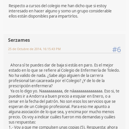
Respecto a cursos del colegio me han dicho que si estoy
interesado en hacer alguno y somo un grupo considerable
ellos están disponibles para impartirlos.
Serzames
#6
25 de Octubre de 2014, 16:15:43 PM
Ahora sí te puedes dar de baja si estás en paro. Es el mejor
estado en lo que se refiere al Colegio de Enfermería de Toledo.
No ha valido de nada. ¿Sabe algo alguien de la carrera
profesional tan cacareada por el Colegio? ¿Y de lo de la
prescripción enfermera?
Ya os lo digo yo. Naaaaaaaaaa, de náaaaaaaaaaaaaaa. Eso si, te
puedes ir a Andorra a buen precio a esquiar en Enero, o a
cenar en la fecha del patrón. No son esos los servicios que se
esperan de un Colegio profesional. Para eso me apunto a
alguna asociación de lo que sea, y encima por mucho menos
precio. Os voy a indicar cuáles fueron mis demandas y cuáles
sus respuestas:
1.- Voy a que me compulsen unas copias (5). Respuesta: ahora