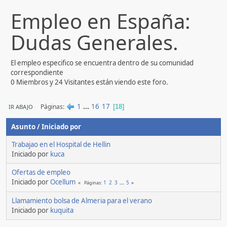
Empleo en España:
Dudas Generales.
El empleo especifico se encuentra dentro de su comunidad
correspondiente
0 Miembros y 24 Visitantes están viendo este foro.
1
...
16
17
Páginas
IR ABAJO
18
Asunto
/
Iniciado por
Trabajao en el Hospital de Hellin
Iniciado por
kuca
Ofertas de empleo
Iniciado por
Ocellum
1
2
3
...
5
Páginas
Llamamiento bolsa de Almeria para el verano
Iniciado por
kuquita