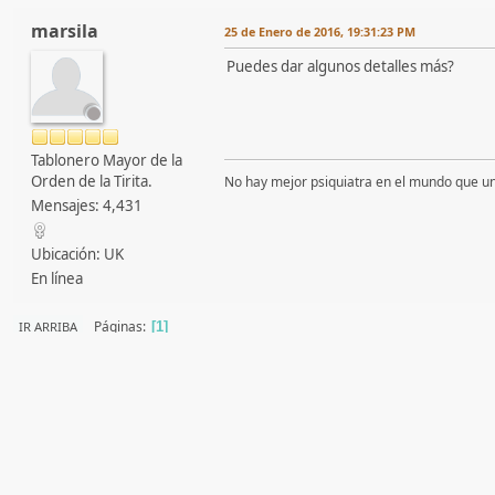
marsila
25 de Enero de 2016, 19:31:23 PM
Puedes dar algunos detalles más?
Tablonero Mayor de la
Orden de la Tirita.
No hay mejor psiquiatra en el mundo que un
Mensajes: 4,431
Ubicación: UK
En línea
Páginas
IR ARRIBA
1
Tablonenblanco Comunidad Enfermera
Empleo
Empleo en España: Du
►
►