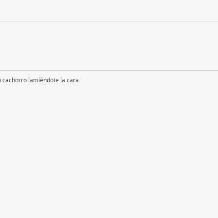
 cachorro lamiéndote la cara
das Generales.
Buscamos enfermer@ trabajando en el NHS
►