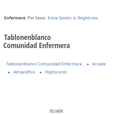
Bienvenido a
Tablonenblanco Comunidad
Enfermera
. Por favor,
Inicia Sesión
o
Regístrate
.
Tablonenblanco
Comunidad Enfermera
Tablonenblanco Comunidad Enfermera
Arcade
►
Aimandfire
Highscores
►
►
Arcade