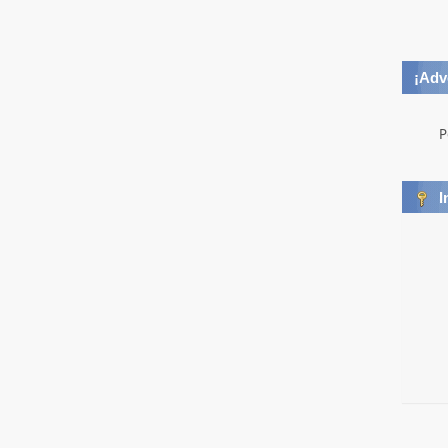
¡Adv
P
I