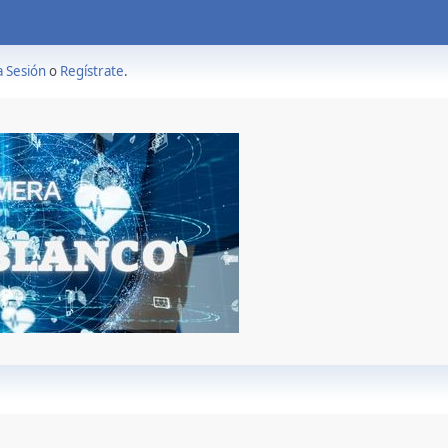
a Sesión
o
Regístrate
.