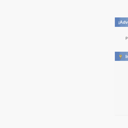
¡Adv
P
I