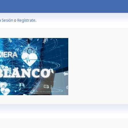
a Sesión
o
Regístrate
.