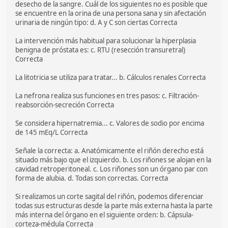
desecho de la sangre. Cuál de los siguientes no es posible que
se encuentre en la orina de una persona sana y sin afectación
urinaria de ningún tipo: d. A y C son ciertas Correcta
La intervención más habitual para solucionar la hiperplasia
benigna de próstata es: c. RTU (resección transuretral)
Correcta
La litotricia se utiliza para tratar... b. Cálculos renales Correcta
La nefrona realiza sus funciones en tres pasos: c. Filtración-
reabsorción-secreción Correcta
Se considera hipernatremia... c. Valores de sodio por encima
de 145 mEq/L Correcta
Señale la correcta: a. Anatómicamente el riñón derecho está
situado más bajo que el izquierdo. b. Los riñones se alojan en la
cavidad retroperitoneal. c. Los riñones son un órgano par con
forma de alubia. d. Todas son correctas. Correcta
Si realizamos un corte sagital del riñón, podemos diferenciar
todas sus estructuras desde la parte más externa hasta la parte
más interna del órgano en el siguiente orden: b. Cápsula-
corteza-médula Correcta