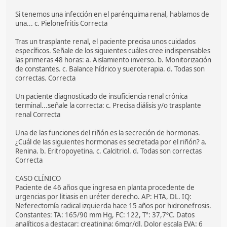
Si tenemos una infección en el parénquima renal, hablamos de
una... c. Pielonefritis Correcta
Tras un trasplante renal, el paciente precisa unos cuidados
específicos. Señale de los siguientes cuáles cree indispensables
las primeras 48 horas: a. Aislamiento inverso. b. Monitorización
de constantes. c. Balance hídrico y sueroterapia. d. Todas son
correctas. Correcta
Un paciente diagnosticado de insuficiencia renal crónica
terminal...señale la correcta: c. Precisa diálisis y/o trasplante
renal Correcta
Una de las funciones del riñón es la secreción de hormonas.
¿Cuál de las siguientes hormonas es secretada por el riñón? a.
Renina. b. Eritropoyetina. c. Calcitriol. d. Todas son correctas
Correcta
CASO CLÍNICO
Paciente de 46 años que ingresa en planta procedente de
urgencias por litiasis en uréter derecho. AP: HTA, DL. IQ:
Neferectomía radical izquierda hace 15 años por hidronefrosis.
Constantes: TA: 165/90 mm Hg, FC: 122, Tª: 37,7ºC. Datos
analíticos a destacar: creatinina: 6mgr/dl. Dolor escala EVA: 6