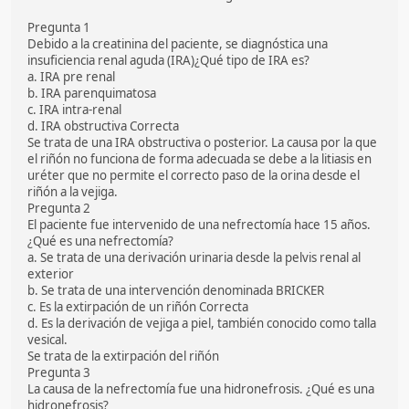
Pregunta 1
Debido a la creatinina del paciente, se diagnóstica una
insuficiencia renal aguda (IRA)¿Qué tipo de IRA es?
a. IRA pre renal
b. IRA parenquimatosa
c. IRA intra-renal
d. IRA obstructiva Correcta
Se trata de una IRA obstructiva o posterior. La causa por la que
el riñón no funciona de forma adecuada se debe a la litiasis en
uréter que no permite el correcto paso de la orina desde el
riñón a la vejiga.
Pregunta 2
El paciente fue intervenido de una nefrectomía hace 15 años.
¿Qué es una nefrectomía?
a. Se trata de una derivación urinaria desde la pelvis renal al
exterior
b. Se trata de una intervención denominada BRICKER
c. Es la extirpación de un riñón Correcta
d. Es la derivación de vejiga a piel, también conocido como talla
vesical.
Se trata de la extirpación del riñón
Pregunta 3
La causa de la nefrectomía fue una hidronefrosis. ¿Qué es una
hidronefrosis?