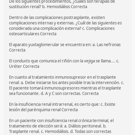
De los siguientes procedimientos, ¿cuáles son terapias de
sustitución renal? b. Hemodiálisis Correcta
Dentro de las complicaciones postrasplante, existen
complicaciones internas y externas. ¿Cuál de las siguientes es
considerada una complicación externa? c. Complicaciones
osteoarticulares Correcta
El aparato yuxtaglomerular se encuentra en: a. Las nefronas
Correcta
El conducto que comunica el riñón con la vejiga se llama.... c.
Uréter Correcta
En cuanto al tratamiento inmunosupresor en el trasplante
renal: a. Debe iniciarse los antes posible tras la intervención. c.
El paciente tomará inmunosupresores mientras el trasplante
sea funcionante. d. A y C son correctas. Correcta
En la insuficiencia renal intrarrenal, es cierto que: c. Existe
lesión del parénquima renal Correcta
En un paciente con insuficiencia renal crónica terminal, el
tratamiento de elección será: a. Diálisis peritoneal. b.
Trasplante renal. c. Hemodiálisis. d. Todas son correctas