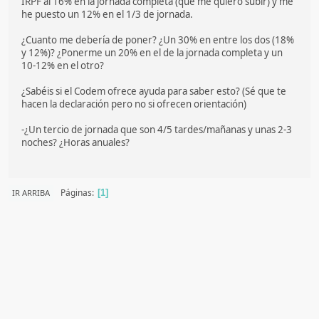
IRPF al 16% en la jornada completa (que me quiero subir) y me
he puesto un 12% en el 1/3 de jornada.
¿Cuanto me debería de poner? ¿Un 30% en entre los dos (18%
y 12%)? ¿Ponerme un 20% en el de la jornada completa y un
10-12% en el otro?
¿Sabéis si el Codem ofrece ayuda para saber esto? (Sé que te
hacen la declaración pero no si ofrecen orientación)
-¿Un tercio de jornada que son 4/5 tardes/mañanas y unas 2-3
noches? ¿Horas anuales?
Páginas
IR ARRIBA
1