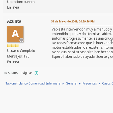
Ubicación: cuenca
En línea
Azulita
31 de Mayo de 2009, 20:39:56 PM
A
Veo esta intervención muy a menudo y e
entendido que hay dos tecnicas: abierta
sintomas progresivmente, es una cirugi
De todas formas creo que la intervención
motor establecidos, o si existen sínto
Usuario Completo
No se cual será tu caso si te han hecho 
Mensajes: 195
Espero haber sido de ayuda. Suerte y q
En línea
Páginas
IR ARRIBA
1
Tablonenblanco Comunidad Enfermera
General
Preguntas
Casos C
►
►
►