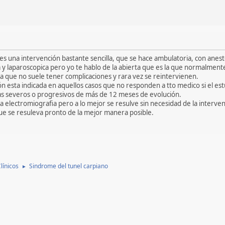
s una intervención bastante sencilla, que se hace ambulatoria, con anest
 y laparoscopica pero yo te hablo de la abierta que es la que normalment
a que no suele tener complicaciones y rara vez se reintervienen.
 esta indicada en aquellos casos que no responden a tto medico si el estud
mas severos o progresivos de más de 12 meses de evolución.
ya electromiografia pero a lo mejor se resulve sin necesidad de la interven
ue se resuleva pronto de la mejor manera posible.
línicos
Sindrome del tunel carpiano
►