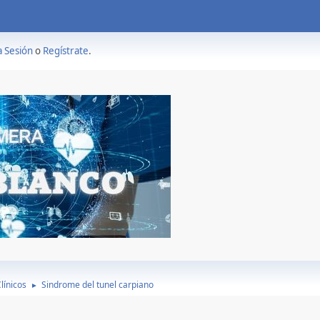
a Sesión
o
Regístrate
.
línicos
Sindrome del tunel carpiano
►