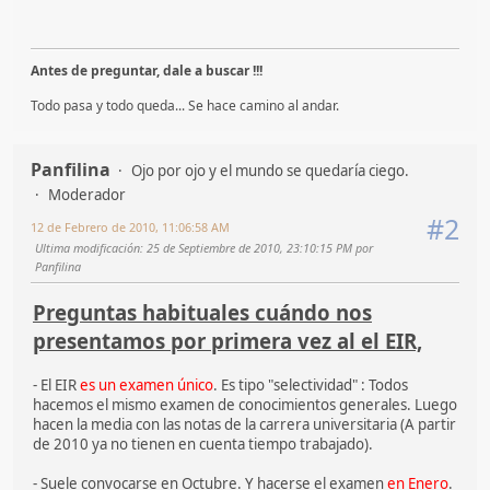
Antes de preguntar, dale a buscar !!!
Todo pasa y todo queda... Se hace camino al andar.
Panfilina
Ojo por ojo y el mundo se quedaría ciego.
Moderador
#2
12 de Febrero de 2010, 11:06:58 AM
Ultima modificación
: 25 de Septiembre de 2010, 23:10:15 PM por
Panfilina
Preguntas habituales cuándo nos
presentamos por primera vez al el EIR,
- El EIR
es un examen único
. Es tipo "selectividad" : Todos
hacemos el mismo examen de conocimientos generales. Luego
hacen la media con las notas de la carrera universitaria (A partir
de 2010 ya no tienen en cuenta tiempo trabajado).
- Suele convocarse en Octubre. Y hacerse el examen
en Enero
.