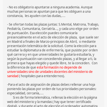
- No es obligatorio apuntarse a ninguna academia. Aunque
muchas personas se apuntan para que les obliguen a una
constancia, les ayuden con las dudas,....
- Se ofertan todas las plazas juntas: S.Mental, Matrona, Trabajo,
Pediatría, Comunitaria, Geriatría..., y cada uno elige por orden
de puntuación. Esa elección puedes comunicarla
presencialmente en el acto de elección de plaza, que suele ser
en Madrid a finales de Marzo-principios de Abril, o mediante
presentación telemática de la solicitud. Como la elección para
estudiar la diplomatura de enfermería, que pusiste por orden
qué carrera y en que universidades te gustaría estudiarla, y
según la puntuación van concediendo plazas, y al llegar a ti, la
primera que hayas elegido y quede libre, te la conceden. Con
la diferencia de que
esta formación no depende de
universidades sino de unidades docentes del ministerio de
sanidad
( hospitales para entendernos).
-Para el acto de asignación de plazas debes rellenar una hoja
poniendo las plazas por orden de tus prioridades personales:
especialidad, cercanía,....
Si es de forma telemática, rellenas la elección en la página
web del ministerio y la mandas ( hay que tener certificado
digital), y durante el acto de elección el ordenador automatiza