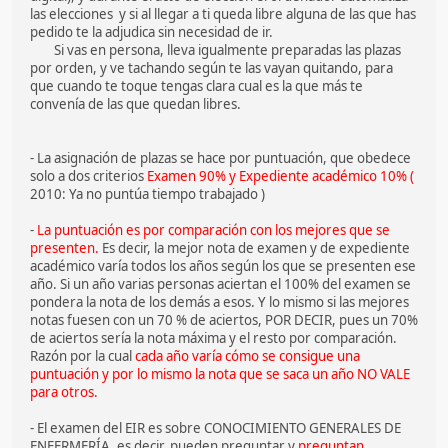
las elecciones y si al llegar a ti queda libre alguna de las que has
pedido te la adjudica sin necesidad de ir.
Si vas en persona, lleva igualmente preparadas las plazas
por orden, y ve tachando según te las vayan quitando, para
que cuando te toque tengas clara cual es la que más te
convenía de las que quedan libres.
- La asignación de plazas se hace por puntuación, que obedece
solo a dos criterios
Examen 90% y Expediente académico 10% (
2010: Ya no puntúa tiempo trabajado )
-
La puntuación es por comparación con los mejores que se
presenten.
Es decir, la mejor nota de examen y de expediente
académico varía todos los años según los que se presenten ese
año. Si un año varias personas aciertan el 100% del examen se
pondera la nota de los demás a esos. Y lo mismo si las mejores
notas fuesen con un 70 % de aciertos, POR DECIR, pues un 70%
de aciertos sería la nota máxima y el resto por comparación.
Razón por la cual
cada año varía cómo se consigue una
puntuación y por lo mismo la nota que se saca un año NO VALE
para otros.
- El examen del EIR es sobre CONOCIMIENTO GENERALES DE
ENFERMERÍA, es decir, pueden preguntar y
preguntan