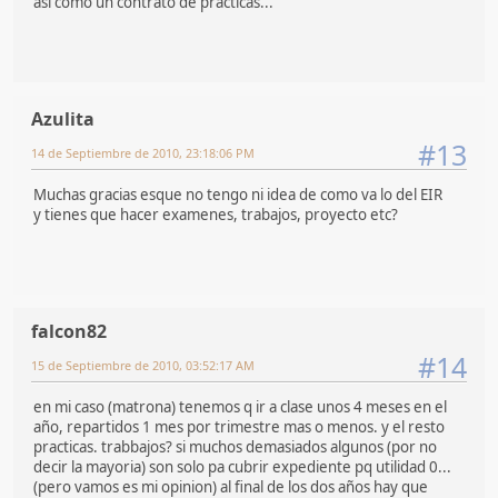
asi como un contrato de practicas...
Azulita
#13
14 de Septiembre de 2010, 23:18:06 PM
Muchas gracias esque no tengo ni idea de como va lo del EIR
y tienes que hacer examenes, trabajos, proyecto etc?
falcon82
#14
15 de Septiembre de 2010, 03:52:17 AM
en mi caso (matrona) tenemos q ir a clase unos 4 meses en el
año, repartidos 1 mes por trimestre mas o menos. y el resto
practicas. trabbajos? si muchos demasiados algunos (por no
decir la mayoria) son solo pa cubrir expediente pq utilidad 0...
(pero vamos es mi opinion) al final de los dos años hay que