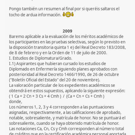
Pongo también un resumen al final por si queréis saltaros el
tocho de ardua información.
2009
Baremo aplicable a la evaluación de los méritos académicos de
los participantes en las pruebas selectivas, según lo previsto en
la disposición transitoria quinta 1 e) del Real Decreto 183/2008,
de 8 de febrero y en la Orden de 11 de julio de 2000.
I. Estudios de Diplomatura/Grado.
I.1) Aspirantes que hubieran cursado los estudios de
Diplomado en Enfermería siguiendo planes aprobados con
posterioridad al Real Decreto 1466/1990, de 26 de octubre
("Boletín Oficial del Estado" del 20 de noviembre).
La valoración particular de los expedientes académicos se
obtendrá en estos supuestos, aplicando la siguiente expresión:
( 1 Ca + 2 Cn + 3 Cs + 4 Cmh ) / (Ca + Cn + Cs + Cmh )
donde,
Los números 1, 2, 3 y 4 corresponden a las puntuaciones
asignadas, respectivamente, a las calificaciones de aprobado,
notable, sobresaliente, y matrícula de honor. No se puntuará el
sobresaliente, cuando se haya obtenido matrícula de honor.
Las notaciones Ca, Cn, Cs y Cmh corresponden al número total
de créditos que en la certificación académica personal aportada