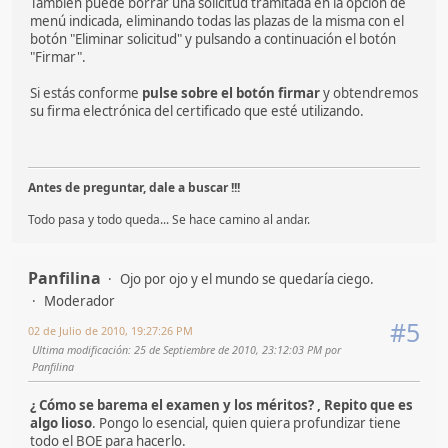
También puede borrar una solicitud tramitada en la opción de
menú indicada, eliminando todas las plazas de la misma con el
botón "Eliminar solicitud" y pulsando a continuación el botón
"Firmar".
Si estás conforme
pulse sobre el botón firmar
y obtendremos
su firma electrónica del certificado que esté utilizando.
Antes de preguntar, dale a buscar !!!
Todo pasa y todo queda... Se hace camino al andar.
Panfilina
Ojo por ojo y el mundo se quedaría ciego.
Moderador
#5
02 de Julio de 2010, 19:27:26 PM
Ultima modificación
: 25 de Septiembre de 2010, 23:12:03 PM por
Panfilina
¿ Cómo se barema el examen y los méritos? , Repito que es
algo lioso
. Pongo lo esencial, quien quiera profundizar tiene
todo el BOE para hacerlo.