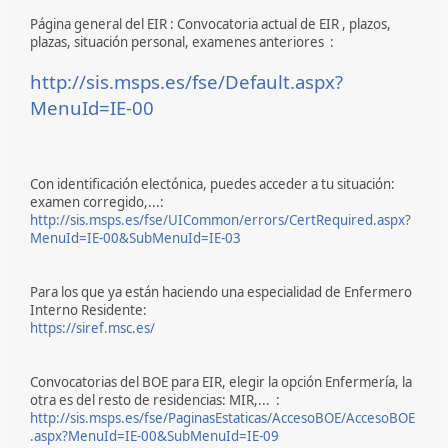
Página general del EIR : Convocatoria actual de EIR , plazos,
plazas, situación personal, examenes anteriores :
http://sis.msps.es/fse/Default.aspx?
MenuId=IE-00
Con identificación electónica, puedes acceder a tu situación:
examen corregido,...:
http://sis.msps.es/fse/UICommon/errors/CertRequired.aspx?
MenuId=IE-00&SubMenuId=IE-03
Para los que ya están haciendo una especialidad de Enfermero
Interno Residente:
https://siref.msc.es/
Convocatorias del BOE para EIR, elegir la opción Enfermería, la
otra es del resto de residencias: MIR,... :
http://sis.msps.es/fse/PaginasEstaticas/AccesoBOE/AccesoBOE
.aspx?MenuId=IE-00&SubMenuId=IE-09