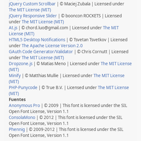
jQuery Custom Scrollbar
| © Maciej Zubala | Licensed under
The MIT License (MIT)
jQuery Responsive Slider
| © booncon ROCKETS | Licensed
under
The MIT License (MIT)
At.js
| © chord.luo@gmail.com | Licensed under
The MIT
License (MIT)
HTML5 Desktop Notifications
| © Tsvetan Tsvetkov | Licensed
under
The Apache License Version 2.0
GAuth Code Generator/Validator
| © Chris Cornutt | Licensed
under
The MIT License (MIT)
Dropzone.js
| © Matias Meno | Licensed under
The MIT License
(MIT)
Minify
| © Matthias Mullie | Licensed under
The MIT License
(MIT)
PHP-Punycode
| © True B.V. | Licensed under
The MIT License
(MIT)
Fuentes
Anonymous Pro
| © 2009 | This font is licensed under the SIL
Open Font License, Version 1.1
ConsolaMono
| © 2012 | This font is licensed under the SIL
Open Font License, Version 1.1
Phennig
| © 2009-2012 | This font is licensed under the SIL
Open Font License, Version 1.1