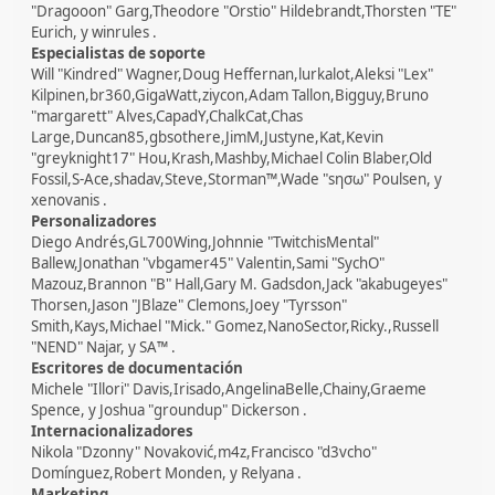
"Dragooon" Garg,Theodore "Orstio" Hildebrandt,Thorsten "TE"
Eurich, y winrules .
Especialistas de soporte
Will "Kindred" Wagner,Doug Heffernan,lurkalot,Aleksi "Lex"
Kilpinen,br360,GigaWatt,ziycon,Adam Tallon,Bigguy,Bruno
"margarett" Alves,CapadY,ChalkCat,Chas
Large,Duncan85,gbsothere,JimM,Justyne,Kat,Kevin
"greyknight17" Hou,Krash,Mashby,Michael Colin Blaber,Old
Fossil,S-Ace,shadav,Steve,Storman™,Wade "sησω" Poulsen, y
xenovanis .
Personalizadores
Diego Andrés,GL700Wing,Johnnie "TwitchisMental"
Ballew,Jonathan "vbgamer45" Valentin,Sami "SychO"
Mazouz,Brannon "B" Hall,Gary M. Gadsdon,Jack "akabugeyes"
Thorsen,Jason "JBlaze" Clemons,Joey "Tyrsson"
Smith,Kays,Michael "Mick." Gomez,NanoSector,Ricky.,Russell
"NEND" Najar, y SA™ .
Escritores de documentación
Michele "Illori" Davis,Irisado,AngelinaBelle,Chainy,Graeme
Spence, y Joshua "groundup" Dickerson .
Internacionalizadores
Nikola "Dzonny" Novaković,m4z,Francisco "d3vcho"
Domínguez,Robert Monden, y Relyana .
Marketing