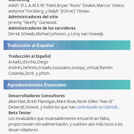
Adish "(F.L.A.M.E.R)" Patel,Bryan "Runic" Deakin,Marcus "cσσкιє
мσηѕтєя" Forsberg, y Ralph "[n3rve]" Otowo .
Administradores del sitio
Jeremy "SleePy" Darwood.
Administradores de los servidores
Derek Schwab,Michael Johnson, y Liroy van Hoewijk.
Traducción al Español
Traducción al Español
Arkaitz,d3vcho,Diego
Andrés,hefesto,Irisado,luuuciano,snoopy_virtual,Ramón
Cutanda,ZerK, y jchsm .
Agradecimientos Especiales
Desarrolladores Consultores
albertlast,Brett Flannigan,Mark Rose,René-Gilles "Nao 尚"
Deberdt,tinoest, y todos los que han
contribuido en GitHub
.
Beta Tester
Los invaluables que incansablemente encuentran fallos,
proporcionan retroalimentación, y vuelven aún más locos a los
desarrolladores.