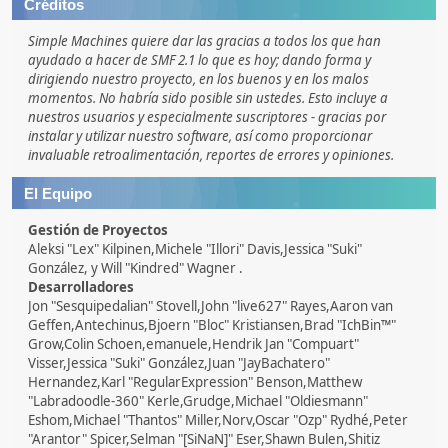
Créditos
Simple Machines quiere dar las gracias a todos los que han
ayudado a hacer de SMF 2.1 lo que es hoy; dando forma y
dirigiendo nuestro proyecto, en los buenos y en los malos
momentos. No habría sido posible sin ustedes. Esto incluye a
nuestros usuarios y especialmente suscriptores - gracias por
instalar y utilizar nuestro software, así como proporcionar
invaluable retroalimentación, reportes de errores y opiniones.
El Equipo
Gestión de Proyectos
Aleksi "Lex" Kilpinen,Michele "Illori" Davis,Jessica "Suki"
González, y Will "Kindred" Wagner .
Desarrolladores
Jon "Sesquipedalian" Stovell,John "live627" Rayes,Aaron van
Geffen,Antechinus,Bjoern "Bloc" Kristiansen,Brad "IchBin™"
Grow,Colin Schoen,emanuele,Hendrik Jan "Compuart"
Visser,Jessica "Suki" González,Juan "JayBachatero"
Hernandez,Karl "RegularExpression" Benson,Matthew
"Labradoodle-360" Kerle,Grudge,Michael "Oldiesmann"
Eshom,Michael "Thantos" Miller,Norv,Oscar "Ozp" Rydhé,Peter
"Arantor" Spicer,Selman "[SiNaN]" Eser,Shawn Bulen,Shitiz