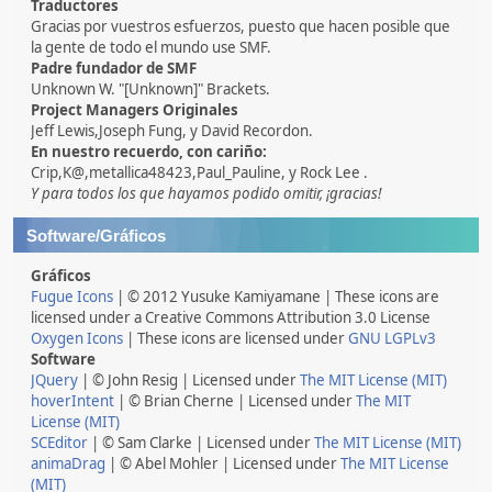
Traductores
Gracias por vuestros esfuerzos, puesto que hacen posible que
la gente de todo el mundo use SMF.
Padre fundador de SMF
Unknown W. "[Unknown]" Brackets.
Project Managers Originales
Jeff Lewis,Joseph Fung, y David Recordon.
En nuestro recuerdo, con cariño:
Crip,K@,metallica48423,Paul_Pauline, y Rock Lee .
Y para todos los que hayamos podido omitir, ¡gracias!
Software/Gráficos
Gráficos
Fugue Icons
| © 2012 Yusuke Kamiyamane | These icons are
licensed under a Creative Commons Attribution 3.0 License
Oxygen Icons
| These icons are licensed under
GNU LGPLv3
Software
JQuery
| © John Resig | Licensed under
The MIT License (MIT)
hoverIntent
| © Brian Cherne | Licensed under
The MIT
License (MIT)
SCEditor
| © Sam Clarke | Licensed under
The MIT License (MIT)
animaDrag
| © Abel Mohler | Licensed under
The MIT License
(MIT)