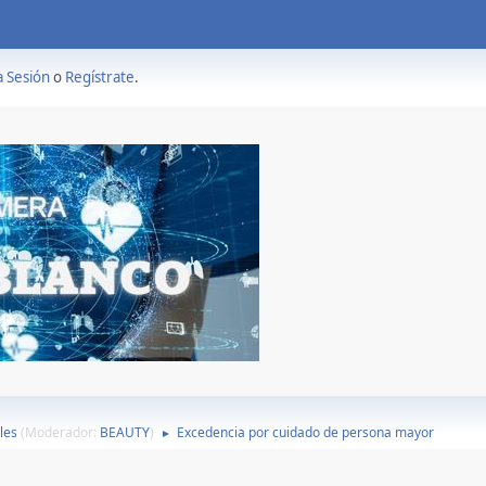
a Sesión
o
Regístrate
.
les
(Moderador:
BEAUTY
)
Excedencia por cuidado de persona mayor
►