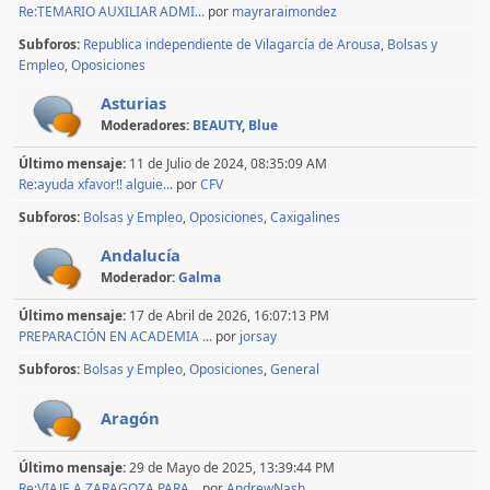
Re:TEMARIO AUXILIAR ADMI...
por
mayraraimondez
Subforos
Republica independiente de Vilagarcía de Arousa
Bolsas y
Empleo
Oposiciones
Asturias
Moderadores:
BEAUTY
,
Blue
Último mensaje:
11 de Julio de 2024, 08:35:09 AM
Re:ayuda xfavor!! alguie...
por
CFV
Subforos
Bolsas y Empleo
Oposiciones
Caxigalines
Andalucía
Moderador:
Galma
Último mensaje:
17 de Abril de 2026, 16:07:13 PM
PREPARACIÓN EN ACADEMIA ...
por
jorsay
Subforos
Bolsas y Empleo
Oposiciones
General
Aragón
Último mensaje:
29 de Mayo de 2025, 13:39:44 PM
Re:VIAJE A ZARAGOZA PARA...
por
AndrewNash