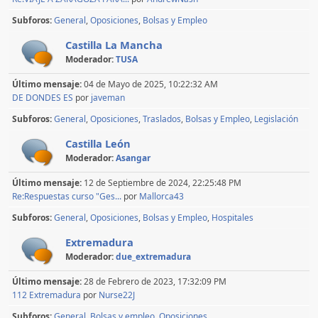
Subforos
General
Oposiciones
Bolsas y Empleo
Castilla La Mancha
Moderador:
TUSA
Último mensaje:
04 de Mayo de 2025, 10:22:32 AM
DE DONDES ES
por
javeman
Subforos
General
Oposiciones
Traslados
Bolsas y Empleo
Legislación
Castilla León
Moderador:
Asangar
Último mensaje:
12 de Septiembre de 2024, 22:25:48 PM
Re:Respuestas curso "Ges...
por
Mallorca43
Subforos
General
Oposiciones
Bolsas y Empleo
Hospitales
Extremadura
Moderador:
due_extremadura
Último mensaje:
28 de Febrero de 2023, 17:32:09 PM
112 Extremadura
por
Nurse22J
Subforos
General
Bolsas y empleo
Oposiciones