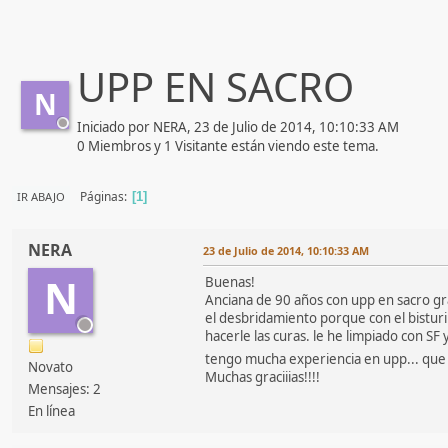
UPP EN SACRO
N
Iniciado por NERA, 23 de Julio de 2014, 10:10:33 AM
0 Miembros y 1 Visitante están viendo este tema.
Páginas
IR ABAJO
1
NERA
23 de Julio de 2014, 10:10:33 AM
N
Buenas!
Anciana de 90 años con upp en sacro gra
el desbridamiento porque con el bisturi
hacerle las curas. le he limpiado con S
tengo mucha experiencia en upp... que
Novato
Muchas graciiias!!!!
Mensajes: 2
En línea