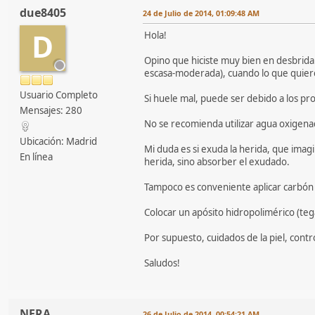
due8405
24 de Julio de 2014, 01:09:48 AM
D
Hola!
Opino que hiciste muy bien en desbridar
escasa-moderada), cuando lo que quieres
Usuario Completo
Si huele mal, puede ser debido a los pr
Mensajes: 280
No se recomienda utilizar agua oxigenada
Ubicación: Madrid
Mi duda es si exuda la herida, que imagi
En línea
herida, sino absorber el exudado.
Tampoco es conveniente aplicar carbón (
Colocar un apósito hidropolimérico (teg
Por supuesto, cuidados de la piel, cont
Saludos!
NERA
26 de Julio de 2014, 00:54:21 AM