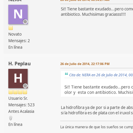
N
Si!! Tiene bastante exudado...pero como
antibiotico. Muchisiimas graciasss!!!!
Novato
Mensajes: 2
En línea
H. Peplau
26 de Julio de 2014, 22:17:06 PM
H
Cita de: NERA en 26 de Julio de 2014, 0
Si!! Tiene bastante exudado...pero 
olor y esta con antibiotico. Muchisi
Usuario Sr.
Mensajes: 523
La hidrofibra ya de por si a parte de a
Antes Acalasia
si la hidrofibra es de plata con el iruxo
En línea
La única manera de que los sueños se cump