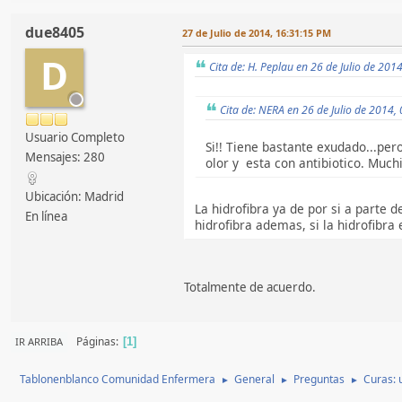
due8405
27 de Julio de 2014, 16:31:15 PM
D
Cita de: H. Peplau en 26 de Julio de 201
Cita de: NERA en 26 de Julio de 2014,
Usuario Completo
Si!! Tiene bastante exudado...per
Mensajes: 280
olor y esta con antibiotico. Muchi
Ubicación: Madrid
La hidrofibra ya de por si a parte 
En línea
hidrofibra ademas, si la hidrofibra
Totalmente de acuerdo.
Páginas
IR ARRIBA
1
Tablonenblanco Comunidad Enfermera
General
Preguntas
Curas: u
►
►
►