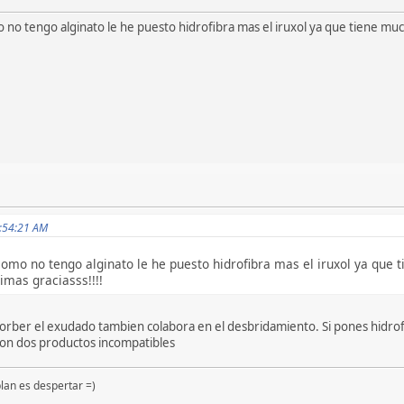
 no tengo alginato le he puesto hidrofibra mas el iruxol ya que tiene much
0:54:21 AM
como no tengo alginato le he puesto hidrofibra mas el iruxol ya que 
imas graciasss!!!!
bsorber el exudado tambien colabora en el desbridamiento. Si pones hidrofi
l son dos productos incompatibles
lan es despertar =)