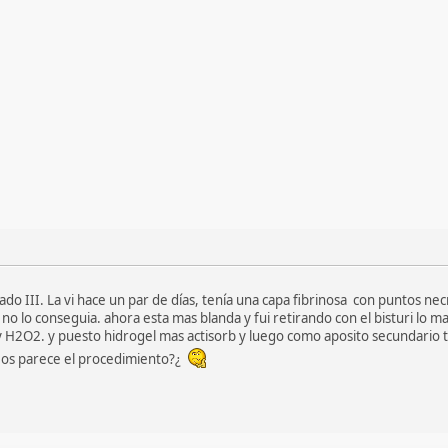
do III. La vi hace un par de días, tenía una capa fibrinosa con puntos ne
 no lo conseguia. ahora esta mas blanda y fui retirando con el bisturi lo 
F y H2O2. y puesto hidrogel mas actisorb y luego como aposito secundari
 os parece el procedimiento?¿