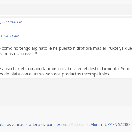
4, 22:17:06 PM
 00:54:21 AM
o como no tengo alginato le he puesto hidrofibra mas el iruxol ya que
siimas graciasss!!!!
de absorber el exudado tambien colabora en el desbridamiento. Si pone
 es de plata con el iruxol son dos productos incompatibles
lceras varicosas, arteriales, por presion...
(Moderador:
Alor
)
UPP EN SACRO
►