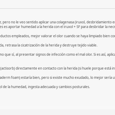
, pero no le veo sentido aplicar una colagenasa (iruxol, desbridamiento e
 es aportar humedad a la herida con el iruxol + SF para desbridar la necr
oductos empleados, mejor valorar el olor cuando se haya limpiado bien con
, retrasa la cicatrización de la herida y destruye tejido viable.
no que sí, al presentar signos de infección como el mal olor. Si es así, ap
actisorb) directamente en contacto con la herida (si huele porque está in
aderm foam) estaría bien, pero si existe mucho exudado, lo mejor sería uti
rol de la humedad, ingesta adecuada y cambios posturales.