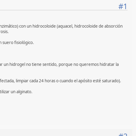
#1
nzimático) con un hidrocoloide (aquacel, hidrocoloide de absorción
osis.
 suero fisiológico.
licar un hidrogel no tiene sentido, porque no queremos hidratar la
fectada, limpiar cada 24 horas o cuando el apósito esté saturado).
lizar un alginato.
#2