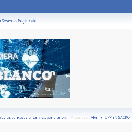
a Sesión
o
Regístrate
.
lceras varicosas, arteriales, por presion...
(Moderador:
Alor
)
UPP EN SACRO
►