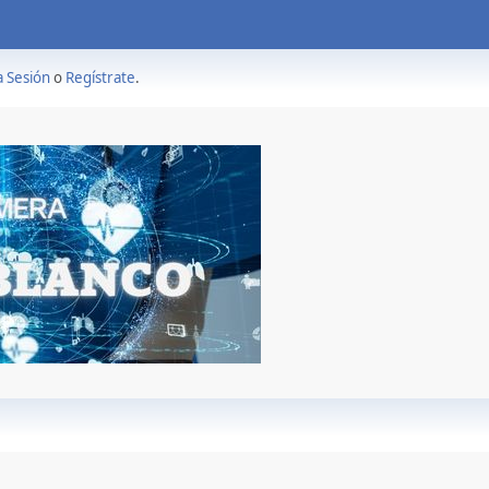
a Sesión
o
Regístrate
.