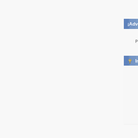
¡Adv
P
I