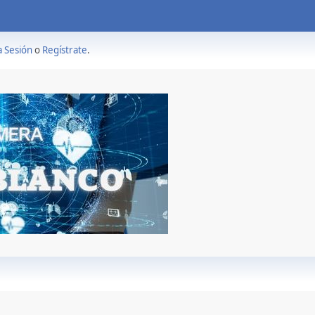
a Sesión
o
Regístrate
.