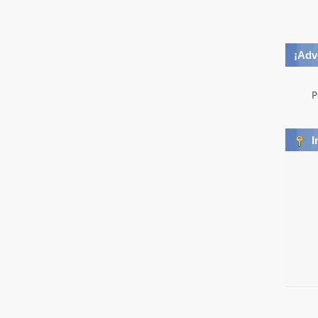
¡Adv
P
I