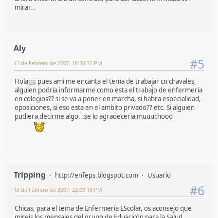
mirar...
Aly
#5
13 de Febrero de 2007, 18:30:32 PM
Hola¡¡¡¡ pues ami me encanta el tema de trabajar cn chavales,
alguien podria informarme como esta el trabajo de enfermeria
en colegios?? si se va a poner en marcha, si habra especialidad,
oposiciones, si eso esta en el ambito privado?? etc. Si alguien
pudiera decirme algo...se lo agradeceria muuuchooo
Tripping
http://enfeps.blogspot.com
Usuario
#6
13 de Febrero de 2007, 22:09:15 PM
Chicas, para el tema de Enfermería EScolar, os aconsejo que
mireis los mensajes del grupo de Eduacicón para la Salud.