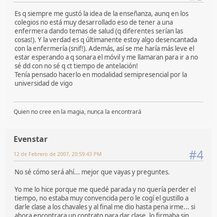
Es q siempre me gustó la idea de la enseñanza, aunq en los
colegios no está muy desarrollado eso de tener a una
enfermera dando temas de salud (q diferentes serían las
cosas!). Y la verdad es q últimanente estoy algo desencantada
con la enfermería (snif!). Además, así se me haría más leve el
estar esperando a q sonara el móvil y me llamaran para ir a no
sé dd con no sé q ct tiempo de antelación!
Tenía pensado hacerlo en modalidad semipresencial por la
universidad de vigo
Quien no cree en la magia, nunca la encontrará
Evenstar
#4
12 de Febrero de 2007, 20:59:43 PM
No sé cómo será ahí... mejor que vayas y preguntes.
Yo me lo hice porque me quedé parada y no quería perder el
tiempo, no estaba muy convencida pero le cogí el gustillo a
darle clase a los chavales y al final me dio hasta pena irme... si
ahora encontrara un contrato para dar clase, lo firmaba sin