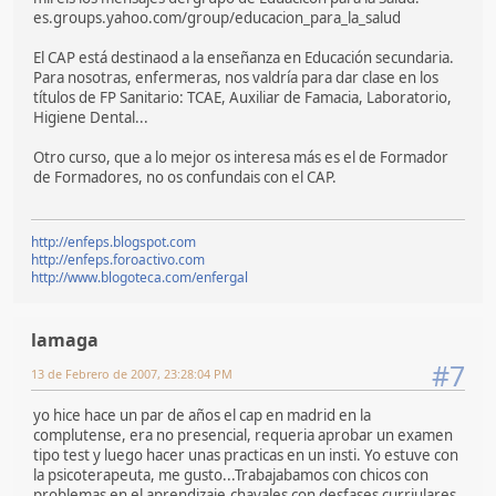
es.groups.yahoo.com/group/educacion_para_la_salud
El CAP está destinaod a la enseñanza en Educación secundaria.
Para nosotras, enfermeras, nos valdría para dar clase en los
títulos de FP Sanitario: TCAE, Auxiliar de Famacia, Laboratorio,
Higiene Dental...
Otro curso, que a lo mejor os interesa más es el de Formador
de Formadores, no os confundais con el CAP.
http://enfeps.blogspot.com
http://enfeps.foroactivo.com
http://www.blogoteca.com/enfergal
lamaga
#7
13 de Febrero de 2007, 23:28:04 PM
yo hice hace un par de años el cap en madrid en la
complutense, era no presencial, requeria aprobar un examen
tipo test y luego hacer unas practicas en un insti. Yo estuve con
la psicoterapeuta, me gusto...Trabajabamos con chicos con
problemas en el aprendizaje,chavales con desfases curriulares,