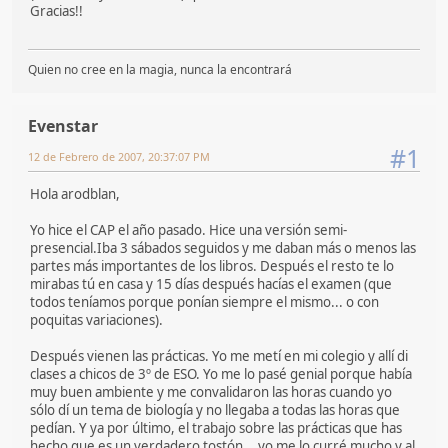
Gracias!!
Quien no cree en la magia, nunca la encontrará
Evenstar
#1
12 de Febrero de 2007, 20:37:07 PM
Hola arodblan,
Yo hice el CAP el año pasado. Hice una versión semi-
presencial.Iba 3 sábados seguidos y me daban más o menos las
partes más importantes de los libros. Después el resto te lo
mirabas tú en casa y 15 días después hacías el examen (que
todos teníamos porque ponían siempre el mismo... o con
poquitas variaciones).
Después vienen las prácticas. Yo me metí en mi colegio y allí di
clases a chicos de 3º de ESO. Yo me lo pasé genial porque había
muy buen ambiente y me convalidaron las horas cuando yo
sólo dí un tema de biología y no llegaba a todas las horas que
pedían. Y ya por último, el trabajo sobre las prácticas que has
hecho que es un verdadero tostón... yo me lo curré mucho y al