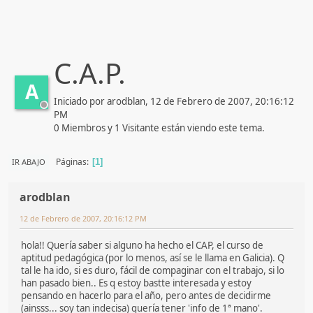
C.A.P.
A
Iniciado por arodblan, 12 de Febrero de 2007, 20:16:12
PM
0 Miembros y 1 Visitante están viendo este tema.
Páginas
IR ABAJO
1
arodblan
12 de Febrero de 2007, 20:16:12 PM
hola!! Quería saber si alguno ha hecho el CAP, el curso de
aptitud pedagógica (por lo menos, así se le llama en Galicia). Q
tal le ha ido, si es duro, fácil de compaginar con el trabajo, si lo
han pasado bien.. Es q estoy bastte interesada y estoy
pensando en hacerlo para el año, pero antes de decidirme
(ainsss... soy tan indecisa) quería tener 'info de 1ª mano'.